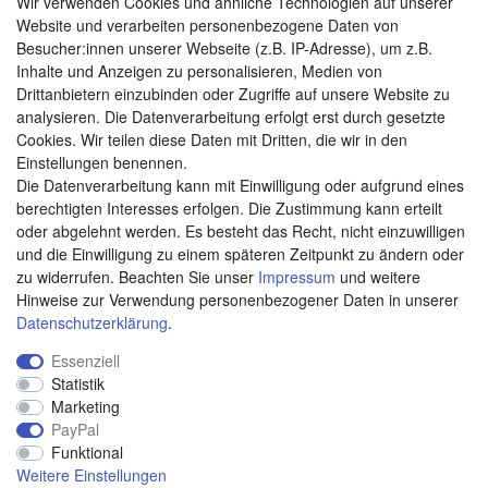
Wir verwenden Cookies und ähnliche Technologien auf unserer
Website und verarbeiten personenbezogene Daten von
Besucher:innen unserer Webseite (z.B. IP-Adresse), um z.B.
Zahlungsarten
Inhalte und Anzeigen zu personalisieren, Medien von
Drittanbietern einzubinden oder Zugriffe auf unsere Website zu
analysieren. Die Datenverarbeitung erfolgt erst durch gesetzte
Cookies. Wir teilen diese Daten mit Dritten, die wir in den
Weitere Zahlungsarten:
Einstellungen benennen.
Die Datenverarbeitung kann mit Einwilligung oder aufgrund eines
Kauf auf Rechnung
berechtigten Interesses erfolgen. Die Zustimmung kann erteilt
Vorkasse
oder abgelehnt werden. Es besteht das Recht, nicht einzuwilligen
und die Einwilligung zu einem späteren Zeitpunkt zu ändern oder
zu widerrufen. Beachten Sie unser
Impressum
und weitere
Hier sind wir
Hinweise zur Verwendung personenbezogener Daten in unserer
Daten­schutz­erklärung
.
Essenziell
Statistik
Marketing
PayPal
Funktional
Weitere Einstellungen