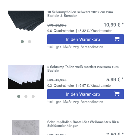
10 Schrumpffolien schwarz 20x30cm zum
Basteln & Bemalen
10,99 € *
UVP 21,98 €
0.6
Quadratmeter
| 18,32 € / Quadratmeter
In den Warenkorb
*
inkl. ges. MwSt.
zzgl.
Versandkosten
5 Schrumpffolien weiß mattiert 20x30cm zum
Basteln
5,99 € *
UVP 11,98 €
0.3
Quadratmeter
| 19,97 € / Quadratmeter
In den Warenkorb
*
inkl. ges. MwSt.
zzgl.
Versandkosten
Schrumpffolien Bastel-Set Weihnachten für 6
Schlüsselanhänger
7,50 € *
UVP 15,00 €