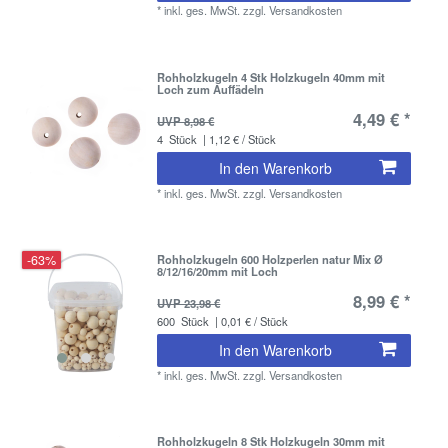
*
inkl. ges. MwSt.
zzgl.
Versandkosten
Rohholzkugeln 4 Stk Holzkugeln 40mm mit
Loch zum Auffädeln
4,49 € *
UVP 8,98 €
4
Stück
| 1,12 € / Stück
In den Warenkorb
*
inkl. ges. MwSt.
zzgl.
Versandkosten
-63%
Rohholzkugeln 600 Holzperlen natur Mix Ø
8/12/16/20mm mit Loch
8,99 € *
UVP 23,98 €
600
Stück
| 0,01 € / Stück
In den Warenkorb
*
inkl. ges. MwSt.
zzgl.
Versandkosten
Rohholzkugeln 8 Stk Holzkugeln 30mm mit