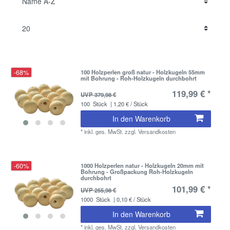
-68%
100 Holzperlen groß natur - Holzkugeln 55mm
mit Bohrung - Roh-Holzkugeln durchbohrt
119,99 € *
UVP 379,98 €
100
Stück
| 1,20 € / Stück
In den Warenkorb
*
inkl. ges. MwSt.
zzgl.
Versandkosten
-60%
1000 Holzperlen natur - Holzkugeln 20mm mit
Bohrung - Großpackung Roh-Holzkugeln
durchbohrt
101,99 € *
UVP 255,98 €
1000
Stück
| 0,10 € / Stück
In den Warenkorb
*
inkl. ges. MwSt.
zzgl.
Versandkosten