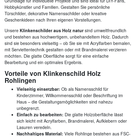
Grundlage für individuelle Projekte und sind ideal für DIY-Fans,
Hobbykünstler und Familien. Gestalten Sie persönliche
Türschilder, dekorative Namensschilder oder kreative
Geschenkideen nach Ihren eigenen Vorstellungen.
Unsere
Klinkenschilder aus Holz natur
sind umweltfreundlich
und bestehen aus hochwertigem, unbehandeltem Holz. Dadurch
sind sie besonders vielseitig – ob Sie sie mit Acrylfarben bemalen,
mit Serviettentechnik gestalten oder mit Brandmalerei verzieren
möchten. Die glatte Oberfläche sorgt für eine einfache
Bearbeitung und ein optimales Ergebnis.
Vorteile von Klinkenschild Holz
Rohlingen
Vielseitig einsetzbar:
Ob als Namensschild für
Kinderzimmer, Willkommensschild oder Beschriftung im
Haus – die Gestaltungsmöglichkeiten sind nahezu
unbegrenzt.
Einfach zu bearbeiten:
Die glatte Holzoberfläche lässt
sich leicht mit Acrylfarben, Brandmalerei, Aufklebern oder
Lasuren veredeln.
Nachhaltiges Material:
Viele Rohlinge bestehen aus FSC-