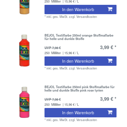
250
Milliliter
| 15,96 € / L
In den Warenkorb
*
inkl. ges. MwSt.
zzgl.
Versandkosten
BEJOL Textilfarbe 250ml orange Stoffmalfarbe
für helle und dunkle Stoffe
3,99 € *
UVP 7,98 €
250
Milliliter
| 15,96 € / L
In den Warenkorb
*
inkl. ges. MwSt.
zzgl.
Versandkosten
BEJOL Textilfarbe 250ml pink Stoffmalfarbe für
helle und dunkle Stoffe pink rose tyrien
3,99 € *
UVP 7,98 €
250
Milliliter
| 15,96 € / L
In den Warenkorb
*
inkl. ges. MwSt.
zzgl.
Versandkosten