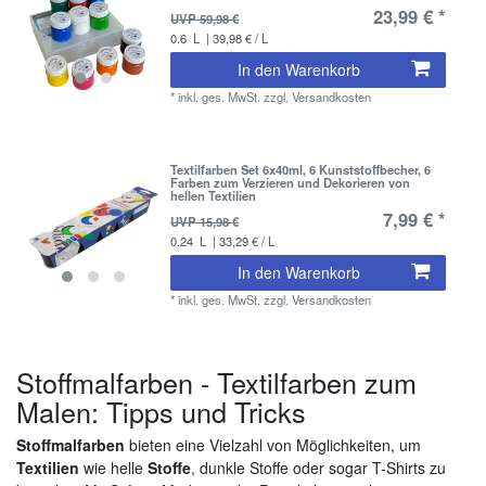
23,99 € *
UVP 59,98 €
0.6
L
| 39,98 € / L
In den Warenkorb
*
inkl. ges. MwSt.
zzgl.
Versandkosten
Textilfarben Set 6x40ml, 6 Kunststoffbecher, 6
Farben zum Verzieren und Dekorieren von
hellen Textilien
7,99 € *
UVP 15,98 €
0.24
L
| 33,29 € / L
In den Warenkorb
*
inkl. ges. MwSt.
zzgl.
Versandkosten
Stoffmalfarben - Textilfarben zum
Malen: Tipps und Tricks
Stoffmalfarben
bieten eine Vielzahl von Möglichkeiten, um
Textilien
wie helle
Stoffe
, dunkle Stoffe oder sogar T-Shirts zu