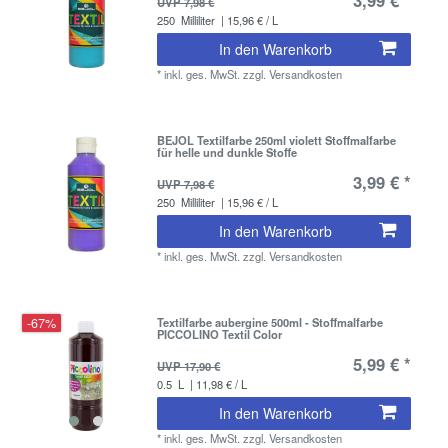
UVP 7,98 €
250
Milliliter
| 15,96 € / L
In den Warenkorb
*
inkl. ges. MwSt.
zzgl.
Versandkosten
BEJOL Textilfarbe 250ml violett Stoffmalfarbe
für helle und dunkle Stoffe
3,99 € *
UVP 7,98 €
250
Milliliter
| 15,96 € / L
In den Warenkorb
*
inkl. ges. MwSt.
zzgl.
Versandkosten
-67%
Textilfarbe aubergine 500ml - Stoffmalfarbe
PICCOLINO Textil Color
5,99 € *
UVP 17,90 €
0.5
L
| 11,98 € / L
In den Warenkorb
*
inkl. ges. MwSt.
zzgl.
Versandkosten