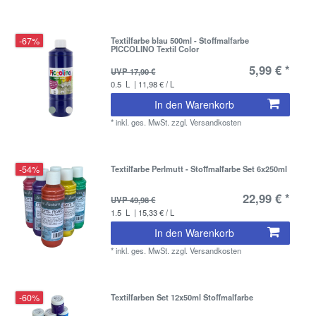
-67%
Textilfarbe blau 500ml - Stoffmalfarbe
PICCOLINO Textil Color
5,99 € *
UVP 17,90 €
0.5
L
| 11,98 € / L
In den Warenkorb
*
inkl. ges. MwSt.
zzgl.
Versandkosten
-54%
Textilfarbe Perlmutt - Stoffmalfarbe Set 6x250ml
22,99 € *
UVP 49,98 €
1.5
L
| 15,33 € / L
In den Warenkorb
*
inkl. ges. MwSt.
zzgl.
Versandkosten
-60%
Textilfarben Set 12x50ml Stoffmalfarbe