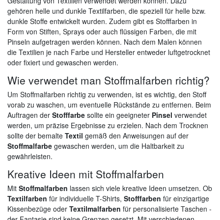
Gestaltung von Textilien verwendet werden können. Dazu
gehören helle und dunkle Textilfarben, die speziell für helle bzw.
dunkle Stoffe entwickelt wurden. Zudem gibt es Stofffarben in
Form von Stiften, Sprays oder auch flüssigen Farben, die mit
Pinseln aufgetragen werden können. Nach dem Malen können
die Textilien je nach Farbe und Hersteller entweder luftgetrocknet
oder fixiert und gewaschen werden.
Wie verwendet man Stoffmalfarben richtig?
Um Stoffmalfarben richtig zu verwenden, ist es wichtig, den Stoff
vorab zu waschen, um eventuelle Rückstände zu entfernen. Beim
Auftragen der
Stofffarbe
sollte ein geeigneter
Pinsel
verwendet
werden, um präzise Ergebnisse zu erzielen. Nach dem Trocknen
sollte der bemalte
Textil
gemäß den Anweisungen auf der
Stoffmalfarbe
gewaschen werden, um die Haltbarkeit zu
gewährleisten.
Kreative Ideen mit Stoffmalfarben
Mit
Stoffmalfarben
lassen sich viele kreative Ideen umsetzen. Ob
Textilfarben
für individuelle T-Shirts,
Stofffarben
für einzigartige
Kissenbezüge oder
Textilmalfarben
für personalisierte Taschen -
der Fantasie sind keine Grenzen gesetzt. Mit verschiedenen