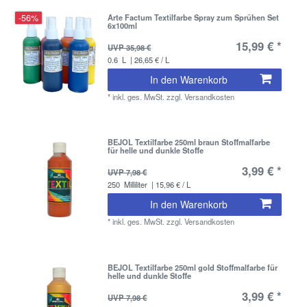
-56%
Arte Factum Textilfarbe Spray zum Sprühen Set
6x100ml
15,99 € *
UVP 35,98 €
0.6
L
| 26,65 € / L
In den Warenkorb
*
inkl. ges. MwSt.
zzgl.
Versandkosten
BEJOL Textilfarbe 250ml braun Stoffmalfarbe
für helle und dunkle Stoffe
3,99 € *
UVP 7,98 €
250
Milliliter
| 15,96 € / L
In den Warenkorb
*
inkl. ges. MwSt.
zzgl.
Versandkosten
BEJOL Textilfarbe 250ml gold Stoffmalfarbe für
helle und dunkle Stoffe
3,99 € *
UVP 7,98 €