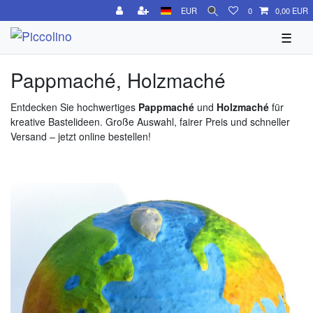
EUR
0
0,00 EUR
☰
Pappmaché, Holzmaché
Entdecken Sie hochwertiges
Pappmaché
und
Holzmaché
für
kreative Bastelideen. Große Auswahl, fairer Preis und schneller
Versand – jetzt online bestellen!