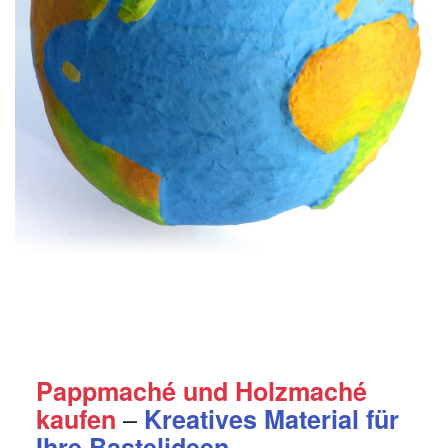
Pappmaché und Holzmaché
–
kaufen
Kreatives Material für
Ihre Bastelideen