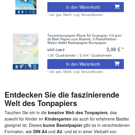
In den Warenkorb
*
inkl. ges. MwSt.
zzgl.
Versandkosten
Tonzeichenpapier Block A4 Tonpapier 110 g/m²
20 Blatt Papier zum Basteln, 5 Pastellfarben -
Stylex 46484 Bastelpapier Buntpapier
3,99 € *
UVP 7,98 €
1.25
Quadratmeter
| 3,19 € / Quadratmeter
In den Warenkorb
*
inkl. ges. MwSt.
zzgl.
Versandkosten
Entdecken Sie die faszinierende
Welt des Tonpapiers
Tauchen Sie ein in die
kreative Welt des Tonpapiers
, das
sowohl für Kinder im
Kindergarten
als auch für erfahrene Bastler
geeignet ist. Dieses
bunte Bastelpapier
gibt es in verschiedenen
Formaten, wie
DIN A4
und
A3
, und ist in einer Vielzahl von