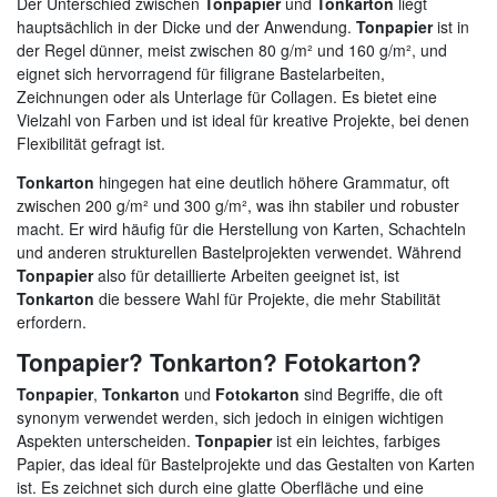
Der Unterschied zwischen
Tonpapier
und
Tonkarton
liegt
hauptsächlich in der Dicke und der Anwendung.
Tonpapier
ist in
der Regel dünner, meist zwischen 80 g/m² und 160 g/m², und
eignet sich hervorragend für filigrane Bastelarbeiten,
Zeichnungen oder als Unterlage für Collagen. Es bietet eine
Vielzahl von Farben und ist ideal für kreative Projekte, bei denen
Flexibilität gefragt ist.
Tonkarton
hingegen hat eine deutlich höhere Grammatur, oft
zwischen 200 g/m² und 300 g/m², was ihn stabiler und robuster
macht. Er wird häufig für die Herstellung von Karten, Schachteln
und anderen strukturellen Bastelprojekten verwendet. Während
Tonpapier
also für detaillierte Arbeiten geeignet ist, ist
Tonkarton
die bessere Wahl für Projekte, die mehr Stabilität
erfordern.
Tonpapier? Tonkarton? Fotokarton?
Tonpapier
,
Tonkarton
und
Fotokarton
sind Begriffe, die oft
synonym verwendet werden, sich jedoch in einigen wichtigen
Aspekten unterscheiden.
Tonpapier
ist ein leichtes, farbiges
Papier, das ideal für Bastelprojekte und das Gestalten von Karten
ist. Es zeichnet sich durch eine glatte Oberfläche und eine