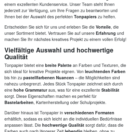
einem exzellenten Kundenservice. Unser Team steht Ihnen
jederzeit zur Verfügung, um Ihre Fragen zu beantworten und
Ihnen bei der Auswahl des perfekten
Tonpapiers
zu helfen.
Entscheiden Sie sich für uns und erleben Sie die
Vorteile
, die
unser Sortiment bietet. Vertrauen Sie auf unsere
Erfahrung
und
machen Sie Ihr nächstes kreatives Projekt zu einem vollen Erfolg!
Vielfältige Auswahl und hochwertige
Qualität
Tonpapier bietet eine
breite Palette
an Farben und Texturen, die
sich ideal für kreative Projekte eignen. Von
leuchtenden Farben
bis hin zu
pastellfarbenen Nuancen
– die Möglichkeiten sind
nahezu unbegrenzt. Jedes Stück Tonpapier zeichnet sich durch
eine
hohe Grammatur
aus, was für eine exzellente
Stabilität
sorgt. Diese Eigenschaften machen es perfekt für
Bastelarbeiten
, Kartenherstellung oder Schulprojekte.
Darüber hinaus ist Tonpapier in
verschiedenen Formaten
erhältlich, sodass es sich leicht an die individuellen Bedürfnisse
anpassen lässt. Die
hochwertige Qualität
sorgt dafür, dass die
Farben auch nach längerer Zeit
lebendig
bleiben, ohne zu