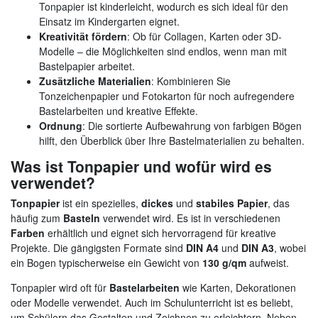
Tonpapier ist kinderleicht, wodurch es sich ideal für den
Einsatz im Kindergarten eignet.
Kreativität fördern
: Ob für Collagen, Karten oder 3D-
Modelle – die Möglichkeiten sind endlos, wenn man mit
Bastelpapier arbeitet.
Zusätzliche Materialien
: Kombinieren Sie
Tonzeichenpapier und Fotokarton für noch aufregendere
Bastelarbeiten und kreative Effekte.
Ordnung
: Die sortierte Aufbewahrung von farbigen Bögen
hilft, den Überblick über Ihre Bastelmaterialien zu behalten.
Was ist Tonpapier und wofür wird es
verwendet?
Tonpapier
ist ein spezielles,
dickes
und
stabiles Papier
, das
häufig zum
Basteln
verwendet wird. Es ist in verschiedenen
Farben
erhältlich und eignet sich hervorragend für kreative
Projekte. Die gängigsten Formate sind
DIN A4
und
DIN A3
, wobei
ein Bogen typischerweise ein Gewicht von
130 g/qm
aufweist.
Tonpapier wird oft für
Bastelarbeiten
wie Karten, Dekorationen
oder Modelle verwendet. Auch im Schulunterricht ist es beliebt,
um Schülern das Gestalten und Zeichnen zu erleichtern. Neben