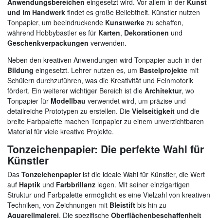
Anwendungsbereichen
eingesetzt wird. Vor allem in der
Kunst
und im Handwerk
findet es große Beliebtheit. Künstler nutzen
Tonpapier, um beeindruckende
Kunstwerke
zu schaffen,
während Hobbybastler es für
Karten
,
Dekorationen
und
Geschenkverpackungen
verwenden.
Neben den kreativen Anwendungen wird Tonpapier auch in der
Bildung
eingesetzt. Lehrer nutzen es, um
Bastelprojekte
mit
Schülern durchzuführen, was die Kreativität und Feinmotorik
fördert. Ein weiterer wichtiger Bereich ist die
Architektur
, wo
Tonpapier für
Modellbau
verwendet wird, um präzise und
detailreiche Prototypen zu erstellen. Die
Vielseitigkeit
und die
breite Farbpalette machen Tonpapier zu einem unverzichtbaren
Material für viele kreative Projekte.
Tonzeichenpapier: Die perfekte Wahl für
Künstler
Das
Tonzeichenpapier
ist die ideale Wahl für Künstler, die Wert
auf
Haptik
und
Farbbrillanz
legen. Mit seiner einzigartigen
Struktur und Farbpalette ermöglicht es eine Vielzahl von kreativen
Techniken, von Zeichnungen mit
Bleistift
bis hin zu
Aquarellmalerei
. Die spezifische
Oberflächenbeschaffenheit