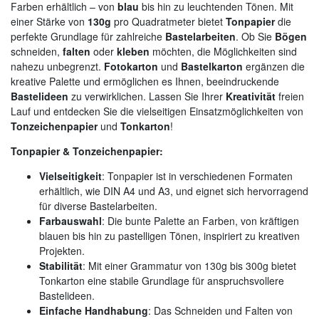
Farben erhältlich – von
blau
bis hin zu leuchtenden Tönen. Mit
einer Stärke von
130g
pro Quadratmeter bietet
Tonpapier
die
perfekte Grundlage für zahlreiche
Bastelarbeiten
. Ob Sie
Bögen
schneiden,
falten
oder
kleben
möchten, die Möglichkeiten sind
nahezu unbegrenzt.
Fotokarton
und
Bastelkarton
ergänzen die
kreative Palette und ermöglichen es Ihnen, beeindruckende
Bastelideen
zu verwirklichen. Lassen Sie Ihrer
Kreativität
freien
Lauf und entdecken Sie die vielseitigen Einsatzmöglichkeiten von
Tonzeichenpapier
und
Tonkarton
!
Tonpapier & Tonzeichenpapier:
Vielseitigkeit
: Tonpapier ist in verschiedenen Formaten
erhältlich, wie DIN A4 und A3, und eignet sich hervorragend
für diverse Bastelarbeiten.
Farbauswahl
: Die bunte Palette an Farben, von kräftigen
blauen bis hin zu pastelligen Tönen, inspiriert zu kreativen
Projekten.
Stabilität
: Mit einer Grammatur von 130g bis 300g bietet
Tonkarton eine stabile Grundlage für anspruchsvollere
Bastelideen.
Einfache Handhabung
: Das Schneiden und Falten von