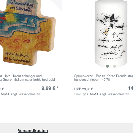
uz Holz - Kreuzanhänger und
Spruchkerze - Poesie Kerze Freude strah
 Spuren 8x8cm natur farbig bedruckt
handgeschrieben 140 70
9,99 € *
14
8 €
UVP 29,98 €
. MwSt.
zzgl.
Versandkosten
*
inkl. ges. MwSt.
zzgl.
Versandkosten
Versandkosten