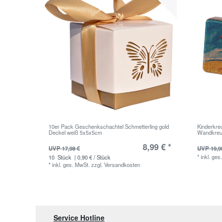
10er Pack Geschenkschachtel Schmetterling gold
Kinderkre
Deckel weiß 5x5x5cm
Wandkreuz
8,99 € *
UVP 17,98 €
UVP 19,9
*
inkl. ges
10
Stück
| 0,90 € / Stück
*
inkl. ges. MwSt.
zzgl.
Versandkosten
Service Hotline