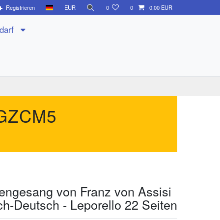
Registrieren
EUR
0
0
0,00 EUR
edarf
GZCM5
engesang von Franz von Assisi
isch-Deutsch - Leporello 22 Seiten