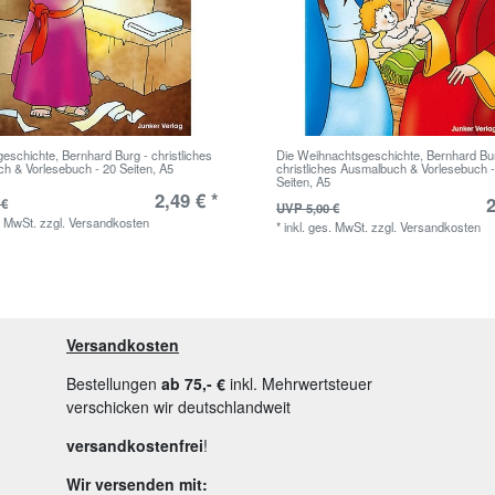
eschichte, Bernhard Burg - christliches
Die Weihnachtsgeschichte, Bernhard Bu
h & Vorlesebuch - 20 Seiten, A5
christliches Ausmalbuch & Vorlesebuch -
Seiten, A5
2,49 € *
2
 €
UVP 5,00 €
. MwSt.
zzgl.
Versandkosten
*
inkl. ges. MwSt.
zzgl.
Versandkosten
Versandkosten
Bestellungen
ab 75,- €
inkl. Mehrwertsteuer
verschicken wir deutschlandweit
versandkostenfrei
!
Wir versenden mit: