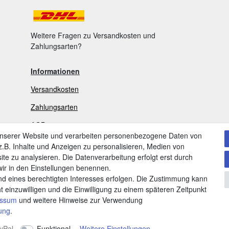
Weitere Fragen zu Versandkosten und
Zahlungsarten?
Informationen
Versandkosten
Zahlungsarten
AGB
unserer Website und verarbeiten personenbezogene Daten von
Widerrufsrecht
.B. Inhalte und Anzeigen zu personalisieren, Medien von
ite zu analysieren. Die Datenverarbeitung erfolgt erst durch
V
ertrag widerrufen
 wir in den Einstellungen benennen.
nd eines berechtigten Interesses erfolgen. Die Zustimmung kann
Datenschutzerklärung
t einzuwilligen und die Einwilligung zu einem späteren Zeitpunkt
Impressum
essum
und weitere Hinweise zur Verwendung
rung
.
yPal
Funktional
Weitere Einstellungen
©