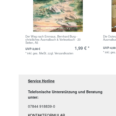
Der Weg nach Emmaus, Bernhard Burg -
Die Osterg
christliches Ausmalbuch & Vorlesebuch - 20
Ausmalbuc
Seiten, A5
1,99 € *
UVP 4,98
UVP 3,98 €
*
inkl. ges
*
inkl. ges. MwSt.
zzgl.
Versandkosten
Service Hotline
Telefonische Unterstützung und Beratung
unter:
07844 918839-0
KONTAKTFORMULAR