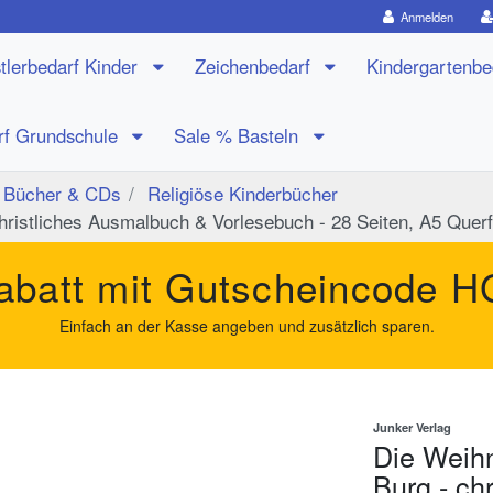
Anmelden
tlerbedarf Kinder
Zeichenbedarf
Kindergartenb
rf Grundschule
Sale % Basteln
Bücher & CDs
Religiöse Kinderbücher
hristliches Ausmalbuch & Vorlesebuch - 28 Seiten, A5 Quer
batt mit Gutscheincode
H
Einfach an der Kasse angeben und zusätzlich sparen.
Junker Verlag
Die Weih
Burg - ch