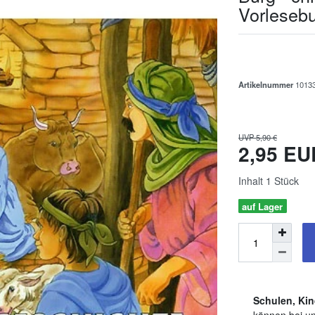
Vorlesebu
Artikelnummer
1013
UVP 5,90 €
2,95 E
Inhalt
1
Stück
auf Lager
Schulen, Kin