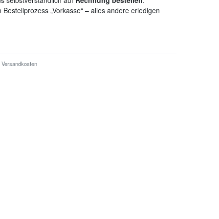
s selbstverständlich auf
Rechnung bestellen
.
 Bestellprozess „Vorkasse“ – alles andere erledigen
Versandkosten