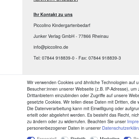
Ihr Kontakt zu uns
Piccolino Kindergartenbedarf
Junker Verlag GmbH - 77866 Rheinau
info@piccolino.de
Tel: 07844 918839-0 - Fax: 07844 918839-3
TOP KATEGORIEN:
Wir verwenden Cookies und ähnliche Technologien auf 
Besucher:innen unserer Webseite (z.B. IP-Adresse), um z
➤ Kindergartenbedarf
Drittanbietern einzubinden oder Zugriffe auf unsere Webs
➤ Bastelbedarf & Künstlerbedarf Kinder
gesetzte Cookies. Wir teilen diese Daten mit Dritten, die
Die Datenverarbeitung kann mit Einwilligung oder aufgru
➤ Grundschule: Lernen & Lehren
erteilt oder abgelehnt werden. Es besteht das Recht, nich
zu ändern oder zu widerrufen. Beachten Sie unser
Impr
personenbezogener Daten in unserer
Daten­schutz­erklä
Essenziell
Statistik
Marketing
Pa