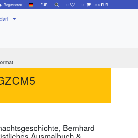
Registrieren
EUR
0
0
0,00 EUR
edarf
format
GZCM5
nachtsgeschichte, Bernhard
ristliches Ausmalbuch &