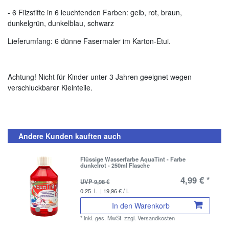
- 6 Filzstifte in 6 leuchtenden Farben: gelb, rot, braun,
dunkelgrün, dunkelblau, schwarz
Lieferumfang: 6 dünne Fasermaler im Karton-Etui.
Achtung! Nicht für Kinder unter 3 Jahren geeignet wegen
verschluckbarer Kleinteile.
Andere Kunden kauften auch
Flüssige Wasserfarbe AquaTint - Farbe
dunkelrot - 250ml Flasche
4,99 € *
UVP 9,98 €
0.25
L
| 19,96 € / L
In den Warenkorb
*
inkl. ges. MwSt.
zzgl.
Versandkosten