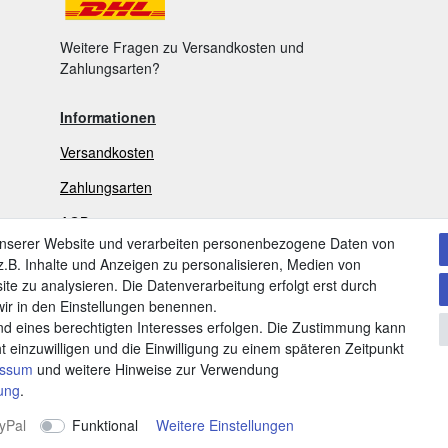
Weitere Fragen zu Versandkosten und
Zahlungsarten?
Informationen
Versandkosten
Zahlungsarten
AGB
unserer Website und verarbeiten personenbezogene Daten von
Widerrufsrecht
.B. Inhalte und Anzeigen zu personalisieren, Medien von
ite zu analysieren. Die Datenverarbeitung erfolgt erst durch
V
ertrag widerrufen
 wir in den Einstellungen benennen.
nd eines berechtigten Interesses erfolgen. Die Zustimmung kann
Datenschutzerklärung
t einzuwilligen und die Einwilligung zu einem späteren Zeitpunkt
Impressum
essum
und weitere Hinweise zur Verwendung
rung
.
yPal
Funktional
Weitere Einstellungen
©