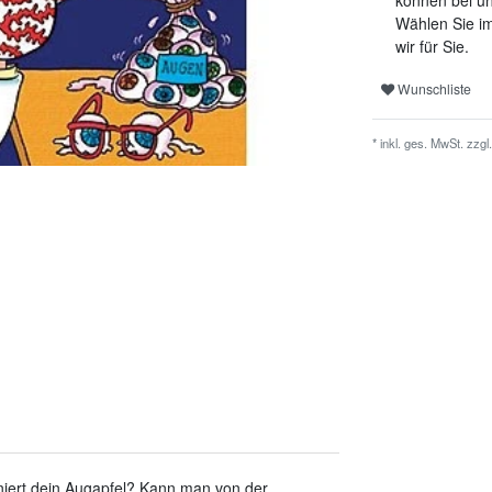
können bei un
Wählen Sie im
wir für Sie.
Wunschliste
* inkl. ges. MwSt. zzgl.
iert dein Augapfel? Kann man von der