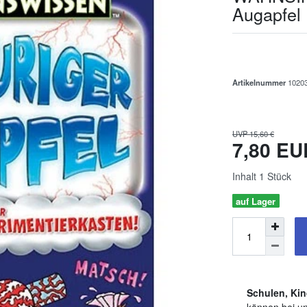
Augapfel
Artikelnummer
1020
UVP 15,60 €
7,80 E
Inhalt
1
Stück
auf Lager
Schulen, Kin