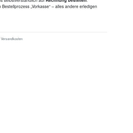
s selbstverständlich auf
Rechnung bestellen
.
 Bestellprozess „Vorkasse“ – alles andere erledigen
Versandkosten