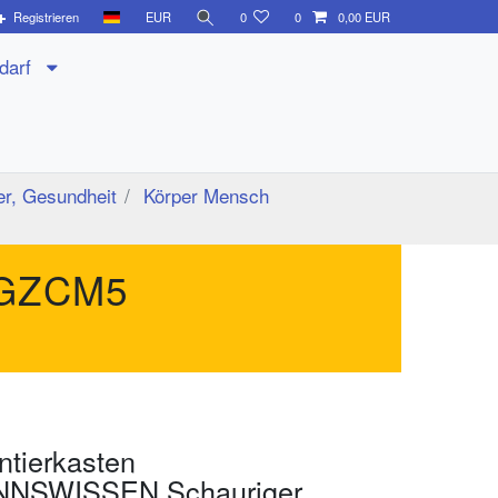
Registrieren
EUR
0
0
0,00 EUR
edarf
r, Gesundheit
Körper Mensch
GZCM5
ntierkasten
NSWISSEN Schauriger