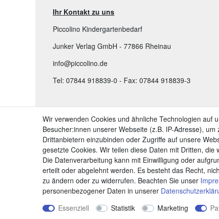
Ihr Kontakt zu uns
Piccolino Kindergartenbedarf
Junker Verlag GmbH - 77866 Rheinau
info@piccolino.de
Tel: 07844 918839-0 - Fax: 07844 918839-3
TOP KATEGORIEN:
Wir verwenden Cookies und ähnliche Technologien auf 
Besucher:innen unserer Webseite (z.B. IP-Adresse), um z
➤ Kindergartenbedarf
Drittanbietern einzubinden oder Zugriffe auf unsere Webs
➤ Bastelbedarf & Künstlerbedarf Kinder
gesetzte Cookies. Wir teilen diese Daten mit Dritten, die
Die Datenverarbeitung kann mit Einwilligung oder aufgru
➤ Grundschule: Lernen & Lehren
erteilt oder abgelehnt werden. Es besteht das Recht, nich
zu ändern oder zu widerrufen. Beachten Sie unser
Impr
personenbezogener Daten in unserer
Daten­schutz­erklä
Essenziell
Statistik
Marketing
Pa