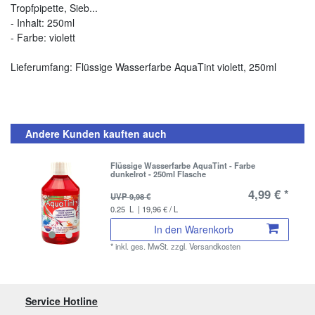
Tropfpipette, Sieb...
- Inhalt: 250ml
- Farbe: violett
Lieferumfang: Flüssige Wasserfarbe AquaTint violett, 250ml
Andere Kunden kauften auch
Flüssige Wasserfarbe AquaTint - Farbe
dunkelrot - 250ml Flasche
4,99 € *
UVP 9,98 €
0.25
L
| 19,96 € / L
In den Warenkorb
*
inkl. ges. MwSt.
zzgl.
Versandkosten
Service Hotline