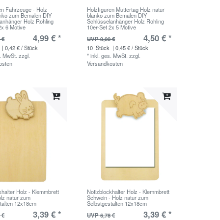
en Fahrzeuge - Holz
Holzfiguren Muttertag Holz natur
anko zum Bemalen DIY
blanko zum Bemalen DIY
anhänger Holz Rohling
Schlüsselanhänger Holz Rohling
2x 6 Motive
10er-Set 2x 5 Motive
4,99 € *
4,50 € *
 €
UVP 9,00 €
| 0,42 € / Stück
10
Stück
| 0,45 € / Stück
s. MwSt.
zzgl.
*
inkl. ges. MwSt.
zzgl.
osten
Versandkosten
khalter Holz - Klemmbrett
Notizblockhalter Holz - Klemmbrett
lz natur zum
Schwein - Holz natur zum
talten 12x18cm
Selbstgestalten 12x18cm
3,39 € *
3,39 € *
 €
UVP 6,78 €