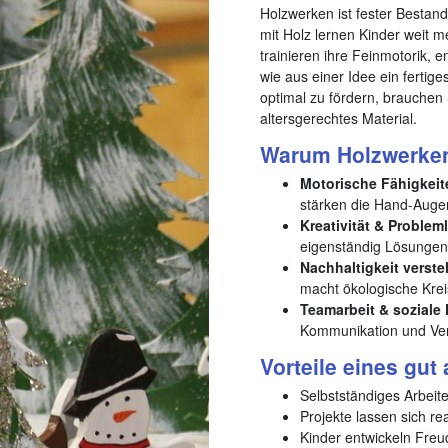
Holzwerken ist fester Bestand
mit Holz lernen Kinder weit 
trainieren ihre Feinmotorik, 
wie aus einer Idee ein fertig
optimal zu fördern, brauchen
altersgerechtes Material.
Warum Holzwerken 
Motorische Fähigkeit
stärken die Hand-Auge
Kreativität & Problem
eigenständig Lösungen 
Nachhaltigkeit verste
macht ökologische Kreis
Teamarbeit & soziale
Kommunikation und Ver
Vorteile eines gu
Selbstständiges Arbeite
Projekte lassen sich re
Kinder entwickeln Freu