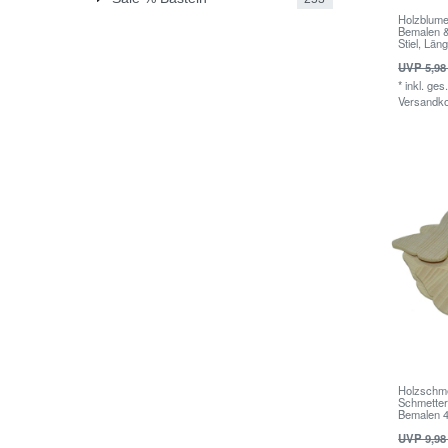
Holzblum
Bemalen & 
Stiel, Lä
UVP 5,98
*
inkl. ges
Versandk
Holzschme
Schmetter
Bemalen 
UVP 9,98