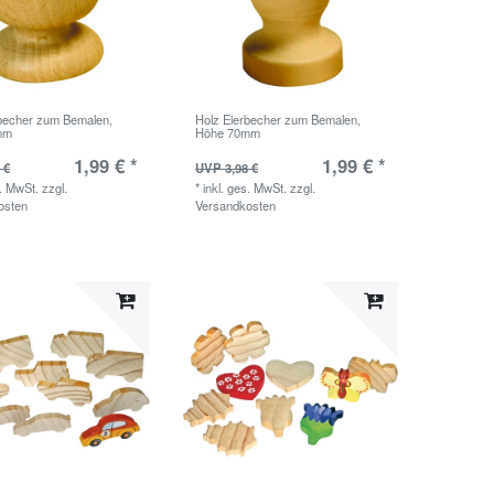
rbecher zum Bemalen,
Holz Eierbecher zum Bemalen,
mm
Höhe 70mm
1,99 € *
1,99 € *
 €
UVP 3,98 €
s. MwSt.
zzgl.
*
inkl. ges. MwSt.
zzgl.
osten
Versandkosten