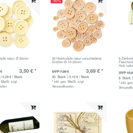
-50%
öpfe natur, Ø 20mm
30 Holzknöpfe natur verschiedene
6 Zierkor
Größen Ø 10-20mm
Flaschenk
Holz nat
3,50 € *
3,69 € *
 €
UVP 7,38 €
UVP 15,9
| 0,29 € / Stück
30
Stück
| 0,12 € / Stück
6
Stück
|
. MwSt.
zzgl.
*
inkl. ges. MwSt.
zzgl.
*
inkl. ge
osten
Versandkosten
Versandk