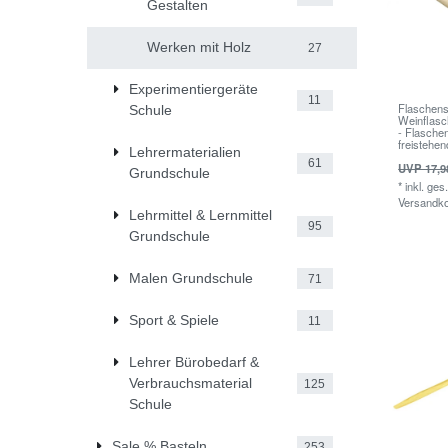
Gestalten
Werken mit Holz
27
Experimentiergeräte
11
Flaschens
Schule
Weinflasc
- Flaschen
freistehen
Lehrermaterialien
61
UVP 17,9
Grundschule
*
inkl. ges
Versandk
Lehrmittel & Lernmittel
95
Grundschule
Malen Grundschule
71
Sport & Spiele
11
Lehrer Bürobedarf &
Verbrauchsmaterial
125
Schule
Sale % Basteln
253