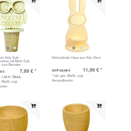
ken Holz-Eule -
Dekoständer Hase aus Holz 33cm
orken mit Motiv Eule
ur zum Bemalen
11,99 € *
7,99 € *
UVP 23,98 €
8 €
*
inkl. ges. MwSt.
zzgl.
 1,33 € / Stück
Versandkosten
s. MwSt.
zzgl.
osten