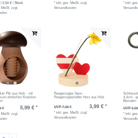
| 0,50 € / Stück
*
inkl. ges. MwSt.
zzgl.
*
inkl. ge
. MwSt.
zzgl.
Versandkosten
Versandk
osten
er Pilz aus Holz - mit
Reagenzglas Vase -
Schlüsse
 zum einfachen Knacken
Reagenzglashalter Herz aus Holz
4,3cm - g
en
Bemalen
3,99 € *
5,99 € *
UVP 7,98 €
8 €
UVP 5,58
*
inkl. ges. MwSt.
zzgl.
. MwSt.
zzgl.
*
inkl. ge
Versandkosten
osten
Versandk