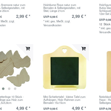
e Anemone natur zum
Holzblume Rose natur zum
Holzfigur
Selbstgestalten, mit
Bemalen & Selbstgestalten, mit
Autos bl
nge 20cm
Stiel, Länge 21cm
Schlüssel
12er-Set 
2,99 € *
2,99 € *
 €
UVP 5,98 €
UVP 9,98
. MwSt.
zzgl.
*
inkl. ges. MwSt.
zzgl.
12
Stück
osten
Versandkosten
*
inkl. ge
Versandk
tterlinge 10 Stück -
Mini Schiefertafel - kleine Tafel zum
Notizbloc
linge aus Holz zum
Aufhängen, Holz-Rahmen zum
Hase - Ho
4,5x5,8cm
Bemalen 15x15cm
Selbstges
4,99 € *
4,99 € *
 €
UVP 9,98 €
UVP 6,78