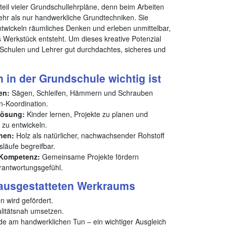
teil vieler Grundschullehrpläne, denn beim Arbeiten
mehr als nur handwerkliche Grundtechniken. Sie
entwickeln räumliches Denken und erleben unmittelbar,
es Werkstück entsteht. Um dieses kreative Potenzial
 Schulen und Lehrer gut durchdachtes, sicheres und
in der Grundschule wichtig ist
en:
Sägen, Schleifen, Hämmern und Schrauben
n-Koordination.
lösung:
Kinder lernen, Projekte zu planen und
zu entwickeln.
hen:
Holz als natürlicher, nachwachsender Rohstoff
läufe begreifbar.
 Kompetenz:
Gemeinsame Projekte fördern
antwortungsgefühl.
t ausgestatteten Werkraums
n wird gefördert.
alitätsnah umsetzen.
de am handwerklichen Tun – ein wichtiger Ausgleich