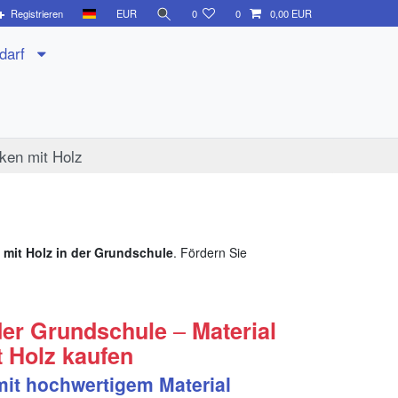
Registrieren
EUR
0
0
0,00 EUR
edarf
ken mit Holz
mit Holz in der Grundschule
. Fördern Sie
–
der Grundschule
Material
 Holz kaufen
mit hochwertigem Material