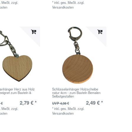
s. MwSt.
zzgl.
*
inkl. ges. MwSt.
zzgl.
osten
Versandkosten
lanhänger Herz aus Holz
Schlüsselanhänger Holzscheibe
eeignet zum Basteln &
natur 4cm - zum Basteln Bemalen
Selbstgestalten
2,79 € *
2,49 € *
 €
UVP 4,98 €
s. MwSt.
zzgl.
*
inkl. ges. MwSt.
zzgl.
osten
Versandkosten