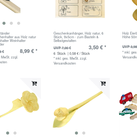
tänder
Geschenkanhänger, Holz natur, 6
Holz Eie
henhalter aus Holz natur
Stück, 9x5cm - zum Basteln &
Höhe 50
halter Weinhalter
Selbstgestalten
der
3,50 € *
UVP 3,98
UVP 7,00 €
8,99 € *
8 €
*
inkl. ge
6
Stück
| 0,58 € / Stück
. MwSt.
zzgl.
Versandk
*
inkl. ges. MwSt.
zzgl.
osten
Versandkosten