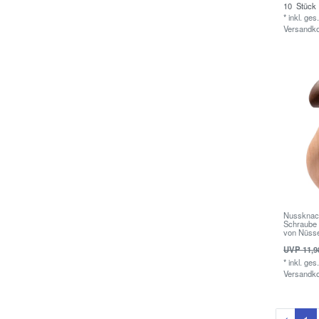
10
Stück
*
inkl. ges
Versandk
Nussknack
Schraube
von Nüss
UVP 11,9
*
inkl. ges
Versandk