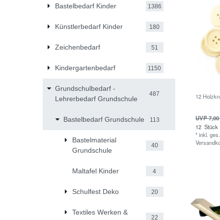
Bastelbedarf Kinder
1386
Künstlerbedarf Kinder
180
Zeichenbedarf
51
Kindergartenbedarf
1150
Grundschulbedarf -
487
12 Holzkn
Lehrerbedarf Grundschule
UVP 7,00
Bastelbedarf Grundschule
113
12
Stück
*
inkl. ges
Bastelmaterial
Versandk
40
Grundschule
Maltafel Kinder
4
Schulfest Deko
20
Textiles Werken &
22