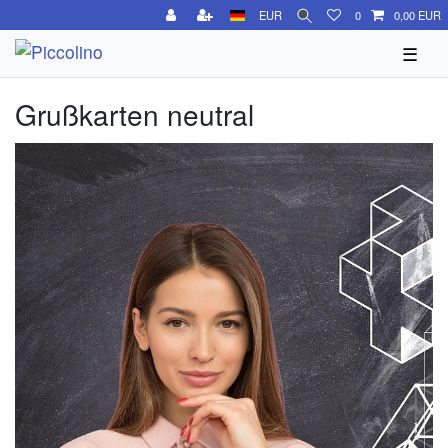
EUR
0
0,00 EUR
☰
Grußkarten neutral