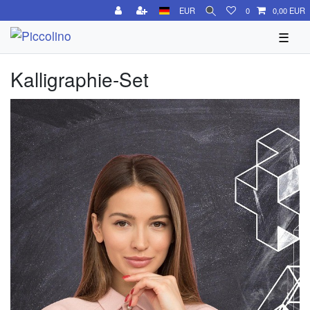
EUR
0
0,00 EUR
☰
Kalligraphie-Set