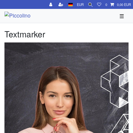
EUR
0
0,00 EUR
☰
Textmarker