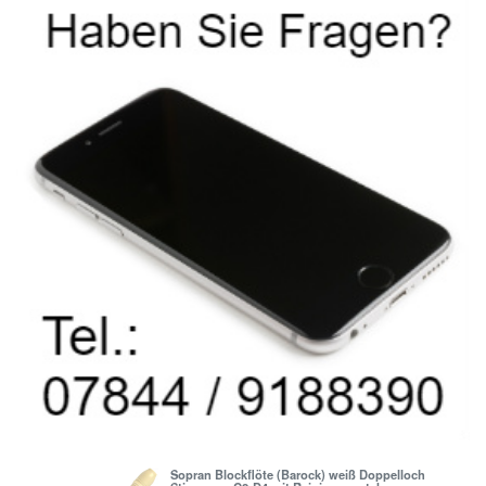
Sopran Blockflöte (Barock) weiß Doppelloch