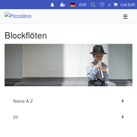
EUR
0
0,00 EUR
☰
Blockflöten