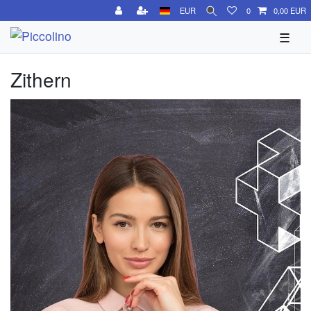
EUR
0
0,00 EUR
☰
Zithern