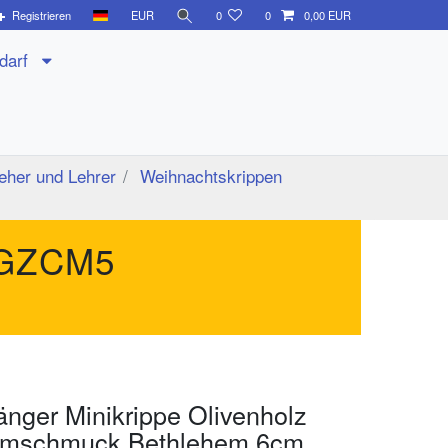
Registrieren
EUR
0
0
0,00 EUR
edarf
eher und Lehrer
Weihnachtskrippen
GZCM5
nger Minikrippe Olivenholz
umschmuck Bethlehem 6cm