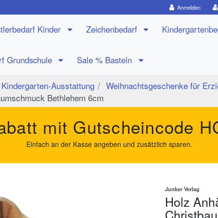
Anmelden
tlerbedarf Kinder
Zeichenbedarf
Kindergartenb
rf Grundschule
Sale % Basteln
Kindergarten-Ausstattung
Weihnachtsgeschenke für Erzi
tbaumschmuck Bethlehem 6cm
batt mit Gutscheincode
H
Einfach an der Kasse angeben und zusätzlich sparen.
Junker Verlag
Holz Anhä
Christba