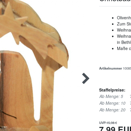
Olivenh
Zum St
Weihna
Weihnac
in Bet
Maße ca
Artikelnummer
1008
Staffelpreise:
Ab Menge: 5
Ab Menge: 10
Ab Menge: 20
UVP 15,98 €
7,99 E