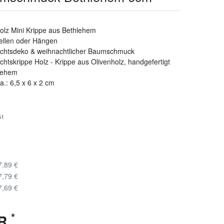
olz Mini Krippe aus Bethlehem
ellen oder Hängen
chtsdeko & weihnachtlicher Baumschmuck
htskrippe Holz - Krippe aus Olivenholz, handgefertigt
hlehem
.: 6,5 x 6 x 2 cm
51
7,89 €
7,79 €
7,69 €
*
UR