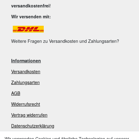
versandkostenfrei
!
Wir versenden mit:
Weitere Fragen zu Versandkosten und Zahlungsarten?
Informationen
Versandkosten
Zahlungsarten
AGB
Widerrufsrecht
V
ertrag widerrufen
Datenschutzerklärung
Impressum
Wir verwenden Cookies und ähnliche Technologien auf unserer