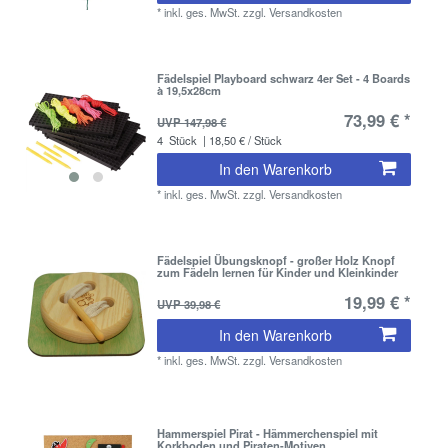
*
inkl. ges. MwSt.
zzgl.
Versandkosten
Fädelspiel Playboard schwarz 4er Set - 4 Boards
à 19,5x28cm
73,99 € *
UVP 147,98 €
4
Stück
| 18,50 € / Stück
In den Warenkorb
*
inkl. ges. MwSt.
zzgl.
Versandkosten
Fädelspiel Übungsknopf - großer Holz Knopf
zum Fädeln lernen für Kinder und Kleinkinder
19,99 € *
UVP 39,98 €
In den Warenkorb
*
inkl. ges. MwSt.
zzgl.
Versandkosten
Hammerspiel Pirat - Hämmerchenspiel mit
Korkboden und Piraten-Motiven