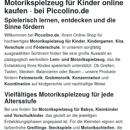
Motorikspielzeug für Kinder online
-
kaufen
bei Piccolino.de
Spielerisch lernen, entdecken und die
Sinne fördern
Willkommen bei
Piccolino.de
, Ihrem Online-Shop für
hochwertiges
Motorikspielzeug für Kinder
,
Kindergarten
,
Kita
,
Vorschule
und
Förderschule
. In unserem sorgfältig
ausgewählten Sortiment finden Sie eine große Auswahl an
pädagogisch wertvollem
Lern- und Motorikspielzeug
, das die
Entwicklung Ihres Kindes spielerisch unterstützt. Ob Greifen,
Tasten, Stecken, Balancieren oder Bauen – unsere Produkte
fördern
Feinmotorik
,
Grobmotorik
,
Konzentration
und
Koordination
auf kindgerechte und nachhaltige Weise.
Vielfältiges Motorikspielzeug für jede
Altersstufe
Bei uns finden Sie
Motorikspielzeug für Babys, Kleinkinder
und Vorschulkinder
, das gezielt an die jeweiligen
Entwicklungsphasen angepasst ist. Für die Kleinsten eignen sich
farbenfrohe
Greiflinge
,
Steckspiele
und
Motorikschleifen
, die