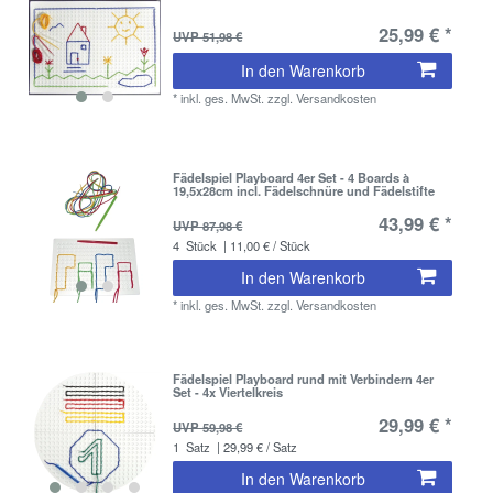
25,99 € *
UVP 51,98 €
In den Warenkorb
*
inkl. ges. MwSt.
zzgl.
Versandkosten
Fädelspiel Playboard 4er Set - 4 Boards à
19,5x28cm incl. Fädelschnüre und Fädelstifte
43,99 € *
UVP 87,98 €
4
Stück
| 11,00 € / Stück
In den Warenkorb
*
inkl. ges. MwSt.
zzgl.
Versandkosten
Fädelspiel Playboard rund mit Verbindern 4er
Set - 4x Viertelkreis
29,99 € *
UVP 59,98 €
1
Satz
| 29,99 € / Satz
In den Warenkorb