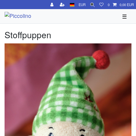
EUR
0
0,00 EUR
☰
Stoffpuppen