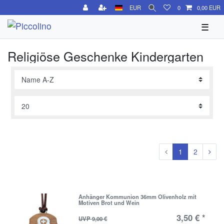
EUR
0
0,00 EUR
☰
Religiöse Geschenke Kindergarten
1
2
Anhänger Kommunion 36mm Olivenholz mit
Motiven Brot und Wein
3,50 € *
UVP 9,00 €