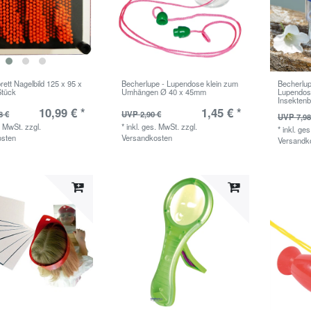
ett Nagelbild 125 x 95 x
Becherlupe - Lupendose klein zum
Becherlup
Stück
Umhängen Ø 40 x 45mm
Lupendos
Insektenb
10,99 € *
1,45 € *
8 €
UVP 2,90 €
UVP 7,98
. MwSt.
zzgl.
*
inkl. ges. MwSt.
zzgl.
*
inkl. ge
osten
Versandkosten
Versandk