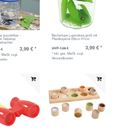
e ausziehbar -
Becherlupe Lupendose groß mit
e Teleskop
Plastikspinne Ø6cm H7cm
etrachter
3,99 € *
3,99 € *
UVP 7,98 €
 €
*
inkl. ges. MwSt.
zzgl.
s. MwSt.
zzgl.
Versandkosten
osten