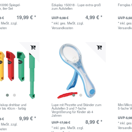
10090 Spiegel-
Eduplay 150018 - Lupe extra-groß
Fernglas 
, 8er-Set
zum Aufstellen
19,99 € *
4,99 € *
8 €
UVP 9,98 €
UVP 5,50
. MwSt.
zzgl.
*
inkl. ges. MwSt.
zzgl.
*
inkl. ge
osten
Versandkosten
Versandk
riskop drehbar und
Lupe mit Pinzette und Ständer zum
Mini Mikr
 bis 40cm - farbig
Aufstellen 3 und 7-fache
5-fache 
Vergrößerung für Kinder ab 4
Jahren
9,99 € *
UVP 5,98
8 €
8,99 € *
UVP 17,98 €
*
inkl. ge
. MwSt.
zzgl.
*
inkl. ges. MwSt.
zzgl.
Versandk
osten