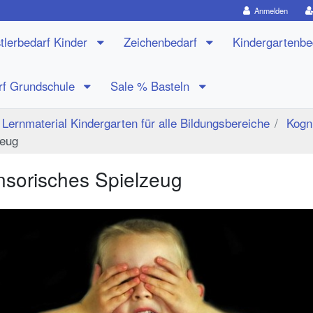
Anmelden
tlerbedarf Kinder
Zeichenbedarf
Kindergartenb
rf Grundschule
Sale % Basteln
Lernmaterial Kindergarten für alle Bildungsbereiche
Kogni
zeug
nsorisches Spielzeug