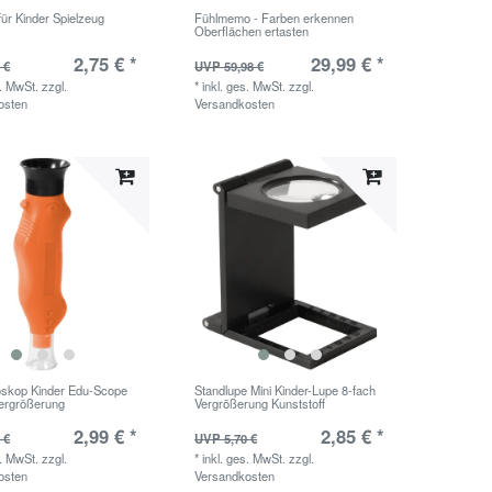
für Kinder Spielzeug
Fühlmemo - Farben erkennen
Oberflächen ertasten
2,75 € *
29,99 € *
 €
UVP 59,98 €
s. MwSt.
zzgl.
*
inkl. ges. MwSt.
zzgl.
osten
Versandkosten
oskop Kinder Edu-Scope
Standlupe Mini Kinder-Lupe 8-fach
Vergrößerung
Vergrößerung Kunststoff
2,99 € *
2,85 € *
 €
UVP 5,70 €
s. MwSt.
zzgl.
*
inkl. ges. MwSt.
zzgl.
osten
Versandkosten