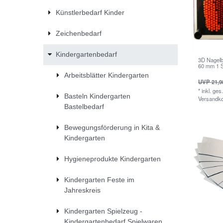
Künstlerbedarf Kinder
Zeichenbedarf
Kindergartenbedarf
3D Nagelbr
60 mm 1 
Arbeitsblätter Kindergarten
UVP 21,9
*
inkl. ges
Basteln Kindergarten
Versandk
Bastelbedarf
Bewegungsförderung in Kita &
Kindergarten
Hygieneprodukte Kindergarten
Kindergarten Feste im
Jahreskreis
Kindergarten Spielzeug -
Kindergartenbedarf Spielwaren