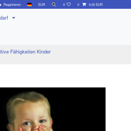
Registrieren
EUR
0
0
0,00 EUR
edarf
tive Fähigkeiten Kinder