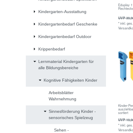
Eduplay 1
Rechtecke
Kindergarten-Ausstattung
UVP 39,9
*
inkl. ges
Kindergartenbedarf Geschenke
Versandk
Kindergartenbedarf Outdoor
Krippenbedarf
Lernmaterial Kindergarten für
alle Bildungsbereiche
Kognitive Fähigkeiten Kinder
Arbeitsblätter
Wahrnehmung
Kinder-Pe
ausziehbar
Sinnesförderung Kinder -
sortiert
sensorisches Spielzeug
UVP 19,9
*
inkl. ges
Versandk
Sehen -