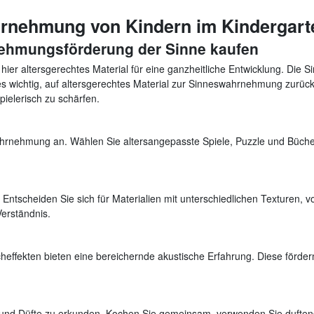
rnehmung von Kindern im Kindergart
nehmungsförderung der Sinne kaufen
r altersgerechtes Material für eine ganzheitliche Entwicklung. Die Si
t es wichtig, auf altersgerechtes Material zur Sinneswahrnehmung zurüc
spielerisch zu schärfen.
rnehmung an. Wählen Sie altersangepasste Spiele, Puzzle und Bücher,
Entscheiden Sie sich für Materialien mit unterschiedlichen Texturen, von
erständnis.
effekten bieten eine bereichernde akustische Erfahrung. Diese förder
und Düfte zu erkunden. Kochen Sie gemeinsam, verwenden Sie duftend