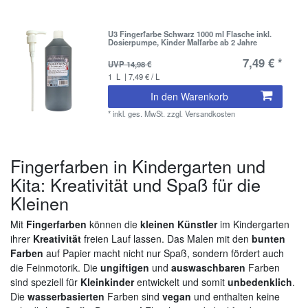
U3 Fingerfarbe Schwarz 1000 ml Flasche inkl.
Dosierpumpe, Kinder Malfarbe ab 2 Jahre
7,49 € *
UVP 14,98 €
1
L
| 7,49 € / L
In den Warenkorb
*
inkl. ges. MwSt.
zzgl.
Versandkosten
Fingerfarben in Kindergarten und
Kita: Kreativität und Spaß für die
Kleinen
Mit
Fingerfarben
können die
kleinen Künstler
im Kindergarten
ihrer
Kreativität
freien Lauf lassen. Das Malen mit den
bunten
Farben
auf Papier macht nicht nur Spaß, sondern fördert auch
die Feinmotorik. Die
ungiftigen
und
auswaschbaren
Farben
sind speziell für
Kleinkinder
entwickelt und somit
unbedenklich
.
Die
wasserbasierten
Farben sind
vegan
und enthalten keine