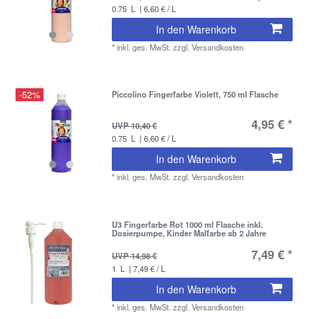
0.75
L
| 6,60 € / L
In den Warenkorb
*
inkl. ges. MwSt.
zzgl.
Versandkosten
-52%
Piccolino Fingerfarbe Violett, 750 ml Flasche
4,95 € *
UVP 10,40 €
0.75
L
| 6,60 € / L
In den Warenkorb
*
inkl. ges. MwSt.
zzgl.
Versandkosten
U3 Fingerfarbe Rot 1000 ml Flasche inkl.
Dosierpumpe, Kinder Malfarbe ab 2 Jahre
7,49 € *
UVP 14,98 €
1
L
| 7,49 € / L
In den Warenkorb
*
inkl. ges. MwSt.
zzgl.
Versandkosten