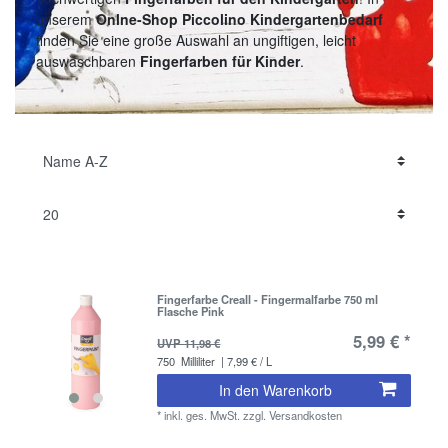
unserem
Onlne-Shop Piccolino Kindergartenbedarf
finden Sie eine große Auswahl an ungiftigen, leicht
auswaschbaren
Fingerfarben für Kinder
.
Fingerfarbe Creall - Fingermalfarbe 750 ml
Flasche Pink
5,99 € *
UVP 11,98 €
750
Milliliter
| 7,99 € / L
In den Warenkorb
*
inkl. ges. MwSt.
zzgl.
Versandkosten