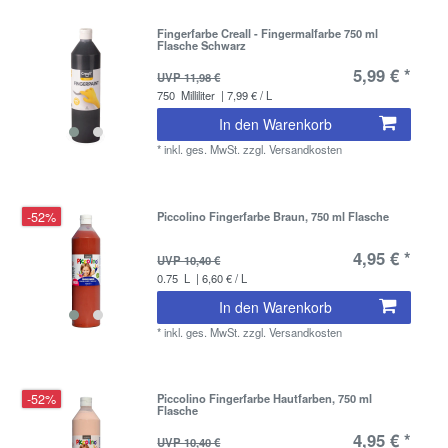
Fingerfarbe Creall - Fingermalfarbe 750 ml
Flasche Schwarz
5,99 € *
UVP 11,98 €
750
Milliliter
| 7,99 € / L
In den Warenkorb
*
inkl. ges. MwSt.
zzgl.
Versandkosten
-52%
Piccolino Fingerfarbe Braun, 750 ml Flasche
4,95 € *
UVP 10,40 €
0.75
L
| 6,60 € / L
In den Warenkorb
*
inkl. ges. MwSt.
zzgl.
Versandkosten
-52%
Piccolino Fingerfarbe Hautfarben, 750 ml
Flasche
4,95 € *
UVP 10,40 €