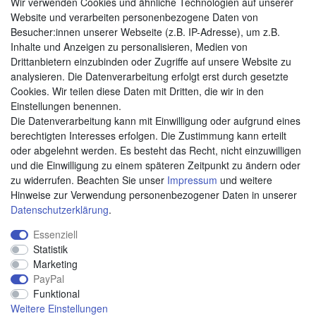
Wir verwenden Cookies und ähnliche Technologien auf unserer
Website und verarbeiten personenbezogene Daten von
Besucher:innen unserer Webseite (z.B. IP-Adresse), um z.B.
Zahlungsarten
Inhalte und Anzeigen zu personalisieren, Medien von
Drittanbietern einzubinden oder Zugriffe auf unsere Website zu
analysieren. Die Datenverarbeitung erfolgt erst durch gesetzte
Cookies. Wir teilen diese Daten mit Dritten, die wir in den
Weitere Zahlungsarten:
Einstellungen benennen.
Die Datenverarbeitung kann mit Einwilligung oder aufgrund eines
Kauf auf Rechnung
berechtigten Interesses erfolgen. Die Zustimmung kann erteilt
Vorkasse
oder abgelehnt werden. Es besteht das Recht, nicht einzuwilligen
und die Einwilligung zu einem späteren Zeitpunkt zu ändern oder
zu widerrufen. Beachten Sie unser
Impressum
und weitere
Hier sind wir
Hinweise zur Verwendung personenbezogener Daten in unserer
Daten­schutz­erklärung
.
Essenziell
Statistik
Marketing
PayPal
Funktional
Weitere Einstellungen