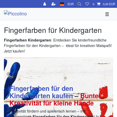
EUR
0
0,00 EUR
☰
Fingerfarben für Kindergarten
Fingerfarben Kindergarten
: Entdecken Sie kinderfreundliche
Fingerfarben für den Kindergarten – ideal für kreativen Malspaß!
Jetzt kaufen!
Fingerfarben für den
Kindergarten kaufen
–
Bunte
Kreativität für kleine Hände
Kreativität fördern und spielerisch lernen – mit
hochwertigen
Fingerfarben für den Kindergarten
! In