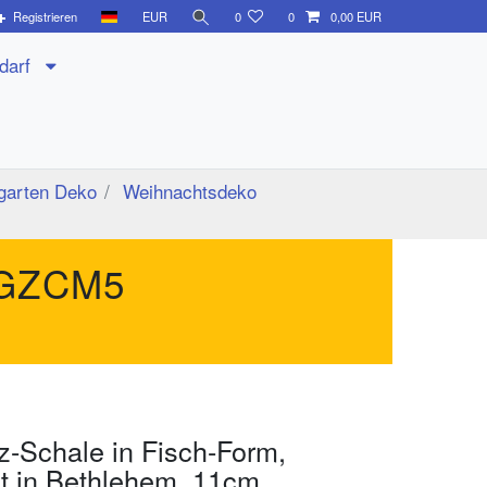
Registrieren
EUR
0
0
0,00 EUR
edarf
garten Deko
Weihnachtsdeko
GZCM5
z-Schale in Fisch-Form,
lt in Bethlehem, 11cm