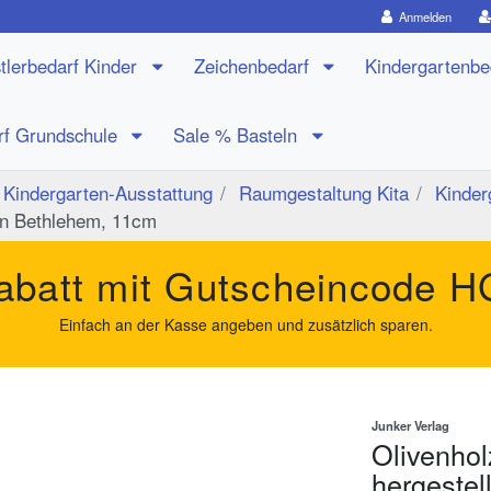
Anmelden
tlerbedarf Kinder
Zeichenbedarf
Kindergartenb
rf Grundschule
Sale % Basteln
Kindergarten-Ausstattung
Raumgestaltung Kita
Kinder
 in Bethlehem, 11cm
batt mit Gutscheincode
H
Einfach an der Kasse angeben und zusätzlich sparen.
Junker Verlag
Olivenhol
hergestel