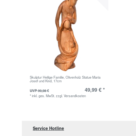
Skulptur Heilige Familie, Olivenholz Statue Maria
Josef und Kind, 17cm
49,99 € *
UVP 99,98 €
*
inkl. ges. MwSt.
zzgl.
Versandkosten
Service Hotline