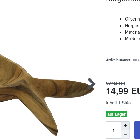
Olivenh
Hergest
Materia
Maße c
Artikelnummer
1008
UVP 29,98 €
14,99 
Inhalt
1
Stück
auf Lager