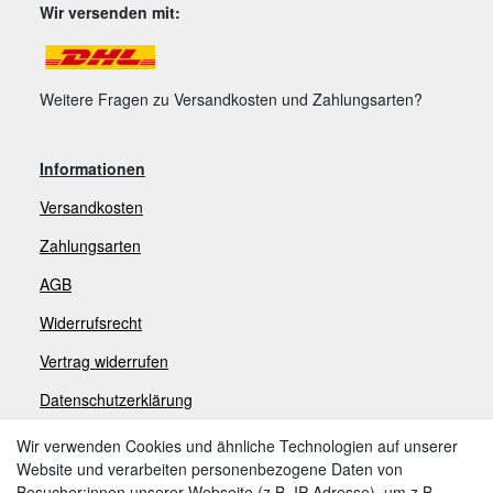
Wir versenden mit:
Weitere Fragen zu Versandkosten und Zahlungsarten?
Informationen
Versandkosten
Zahlungsarten
AGB
Widerrufsrecht
V
ertrag widerrufen
Datenschutzerklärung
Impressum
Wir verwenden Cookies und ähnliche Technologien auf unserer
Website und verarbeiten personenbezogene Daten von
Besucher:innen unserer Webseite (z.B. IP-Adresse), um z.B.