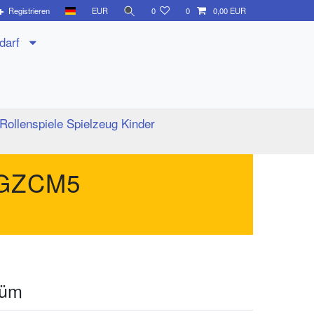
Registrieren
EUR
0
0
0,00 EUR
edarf
Rollenspiele Spielzeug Kinder
GZCM5
tüm