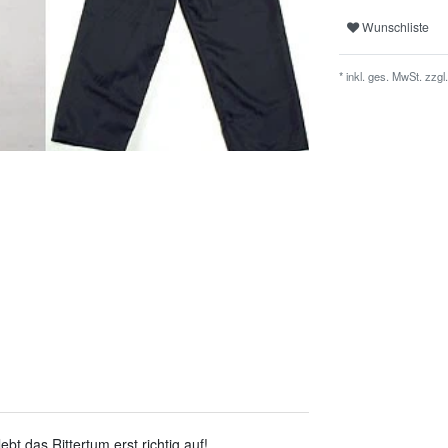
Wunschliste
* inkl. ges. MwSt. zzgl.
bt das Rittertum erst richtig auf!