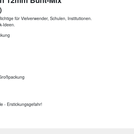
en
12mm Bunt-Mix
)
chtige für Vielverwender, Schulen, Institutionen.
k-Ideen.
ackung
g Großpackung
le - Erstickungsgefahr!