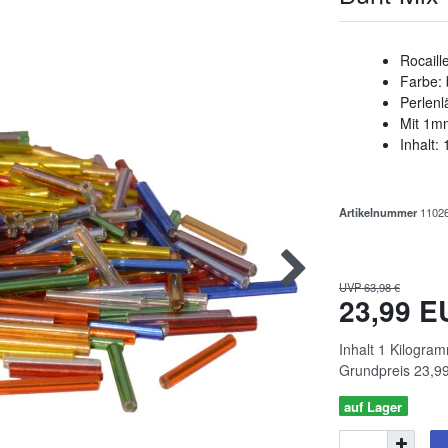
Rocaill
Farbe:
Perlen
Mit 1m
Inhalt:
Artikelnummer
1102
UVP 63,98 €
23,99 
Inhalt
1
Kilogra
Grundpreis
23,99
auf Lager