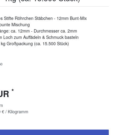
es Stifte Röhrchen Stäbchen - 12mm Bunt-Mix
 bunte Mischung
länge: ca. 12mm - Durchmesser ca. 2mm
m Loch zum Auffädeln & Schmuck basteln
 1kg Großpackung (ca. 15.500 Stück)
60
*
EUR
mm
 € / Kilogramm