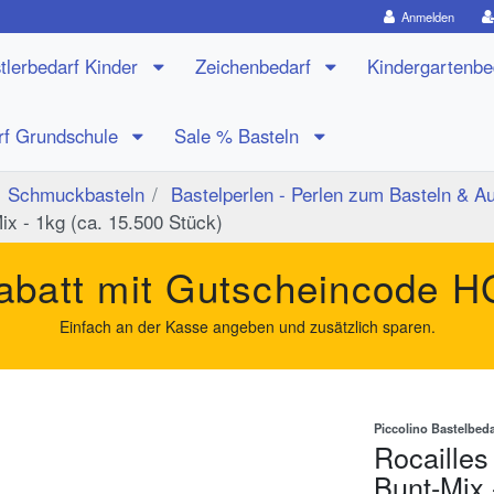
Anmelden
tlerbedarf Kinder
Zeichenbedarf
Kindergartenb
rf Grundschule
Sale % Basteln
Schmuckbasteln
Bastelperlen - Perlen zum Basteln & Au
ix - 1kg (ca. 15.500 Stück)
batt mit Gutscheincode
H
Einfach an der Kasse angeben und zusätzlich sparen.
Piccolino Bastelbeda
Rocailles
Bunt-Mix 