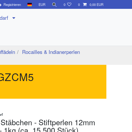
Registrieren
EUR
0
0
0,00 EUR
edarf
ffädeln
Rocailles & Indianerperlen
GZCM5
rf
 Stäbchen - Stiftperlen 12mm
- 1kg (ca. 15.500 Stück)