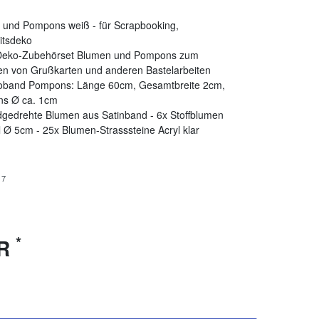
 und Pompons weiß - für Scrapbooking,
itsdeko
 Deko-Zubehörset Blumen und Pompons zum
en von Grußkarten und anderen Bastelarbeiten
oband Pompons: Länge 60cm, Gesamtbreite 2cm,
s Ø ca. 1cm
gedrehte Blumen aus Satinband - 6x Stoffblumen
l Ø 5cm - 25x Blumen-Strasssteine Acryl klar
17
*
UR