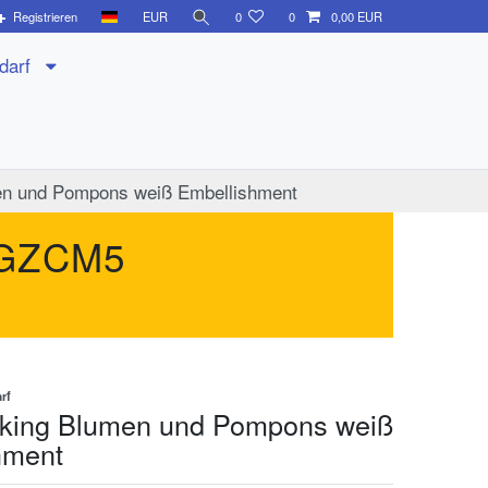
Registrieren
EUR
0
0
0,00 EUR
edarf
en und Pompons weiß Embellishment
GZCM5
rf
king Blumen und Pompons weiß
hment