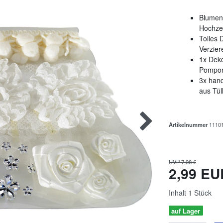
Blumen
Hochze
Tolles
Verzier
1x Dek
Pompon
3x hand
aus Tül
Artikelnummer
1110
UVP 7,98 €
2,99 E
Inhalt
1
Stück
auf Lager