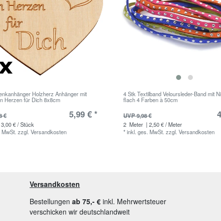
nkanhänger Holzherz Anhänger mit
4 Stk Textilband Veloursleder-Band mit 
n Herzen für Dich 8x8cm
flach 4 Farben à 50cm
5,99 € *
4
8 €
UVP 9,98 €
 3,00 € / Stück
2
Meter
| 2,50 € / Meter
. MwSt.
zzgl.
Versandkosten
*
inkl. ges. MwSt.
zzgl.
Versandkosten
Versandkosten
Bestellungen
ab 75,- €
inkl. Mehrwertsteuer
verschicken wir deutschlandweit