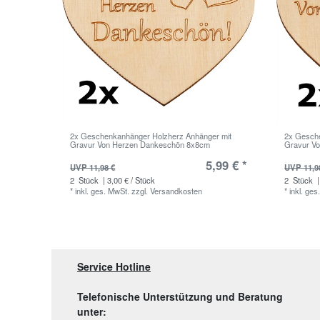
2x Geschenkanhänger Holzherz Anhänger mit
2x Gesche
Gravur Von Herzen Dankeschön 8x8cm
Gravur Vo
5,99 € *
UVP 11,98 €
UVP 11,9
2
Stück
| 3,00 € / Stück
2
Stück
|
*
inkl. ges. MwSt.
zzgl.
Versandkosten
*
inkl. ges
Service Hotline
Telefonische Unterstützung und Beratung
unter: