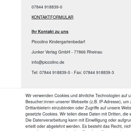
07844 918839-0
KONTAKTFORMULAR
Ihr Kontakt zu uns
Piccolino Kindergartenbedarf
Junker Verlag GmbH - 77866 Rheinau
info@piccolino.de
Tel: 07844 918839-0 - Fax: 07844 918839-3
TOP KATEGORIEN:
Wir verwenden Cookies und ähnliche Technologien auf 
Besucher:innen unserer Webseite (z.B. IP-Adresse), um z
➤ Kindergartenbedarf
Drittanbietern einzubinden oder Zugriffe auf unsere Webs
➤ Bastelbedarf & Künstlerbedarf Kinder
gesetzte Cookies. Wir teilen diese Daten mit Dritten, die
Die Datenverarbeitung kann mit Einwilligung oder aufgru
➤ Grundschule: Lernen & Lehren
erteilt oder abgelehnt werden. Es besteht das Recht, nich