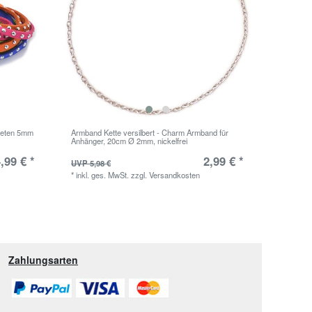
Nieten 5mm
Armband Kette versilbert - Charm Armband für
Anhänger, 20cm Ø 2mm, nickelfrei
,99 € *
2,99 € *
UVP 5,98 €
*
inkl. ges. MwSt.
zzgl.
Versandkosten
Zahlungsarten