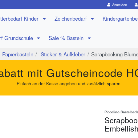
Anmelden
tlerbedarf Kinder
Zeichenbedarf
Kindergartenb
rf Grundschule
Sale % Basteln
Papierbasteln
Sticker & Aufkleber
Scrapbooking Blum
batt mit Gutscheincode
H
Einfach an der Kasse angeben und zusätzlich sparen.
Piccolino Bastelbeda
Scrapboo
Embellis