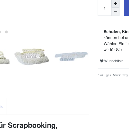
Schulen, Kin
können bei un
Wählen Sie im
wir für Sie.
Wunschliste
* inkl. ges. MwSt. zzgl.
ls
ür Scrapbooking,