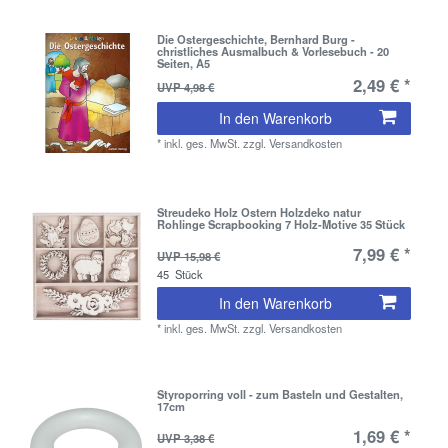
Die Ostergeschichte, Bernhard Burg -
christliches Ausmalbuch & Vorlesebuch - 20
Seiten, A5
2,49 € *
UVP 4,98 €
In den Warenkorb
*
inkl. ges. MwSt.
zzgl.
Versandkosten
Streudeko Holz Ostern Holzdeko natur
Rohlinge Scrapbooking 7 Holz-Motive 35 Stück
7,99 € *
UVP 15,98 €
45
Stück
In den Warenkorb
*
inkl. ges. MwSt.
zzgl.
Versandkosten
Styroporring voll - zum Basteln und Gestalten,
17cm
1,69 € *
UVP 3,38 €