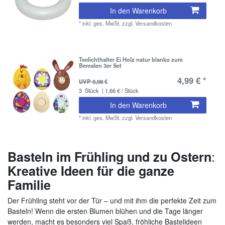
In den Warenkorb
*
inkl. ges. MwSt.
zzgl.
Versandkosten
Teelichthalter Ei Holz natur blanko zum
Bemalen 3er Set
4,99 € *
UVP 9,98 €
3
Stück
| 1,66 € / Stück
In den Warenkorb
*
inkl. ges. MwSt.
zzgl.
Versandkosten
:
Basteln im Frühling und zu Ostern
Kreative Ideen für die ganze
Familie
Der Frühling steht vor der Tür – und mit ihm die perfekte Zeit zum
Basteln! Wenn die ersten Blumen blühen und die Tage länger
werden, macht es besonders viel Spaß, fröhliche Bastelideen