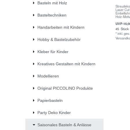
Basteln mit Holz
Streudeko
Laser Cut
Embellish
Basteltechniken
Holz-Moti
UVP 15,9
Handarbeiten mit Kindern
45
Stück
*
inkl. ges
Versandk
Hobby & Bastelzubehör
Kleber für Kinder
Kreatives Gestalten mit Kindern
Modellieren
Original PICCOLINO Produkte
Papierbasteln
Party Deko Kinder
Saisonales Basteln & Anlässe