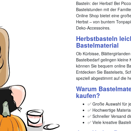
Basteln: der Herbst! Bei Picco
Bastelstunden mit der Famili
Online Shop bietet eine groß
Herbst – von buntem Tonpapie
Deko-Accessoires.
Herbstbasteln lei
Bastelmaterial
Ob Kürbisse, Blättergirlanden
Bastelbedarf gelingen kleine
können Sie bequem online Bast
Entdecken Sie Bastelsets, Sch
speziell abgestimmt auf die he
Warum Bastelmater
kaufen?
✅ Große Auswahl für je
✅ Hochwertige Material
✅ Schneller Versand di
✅ Viele kreative Bastel