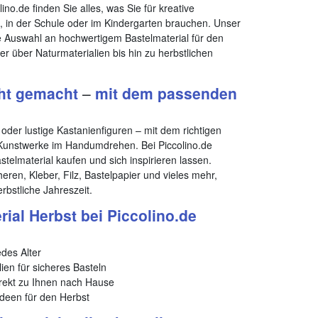
lino.de finden Sie alles, was Sie für kreative
e, in der Schule oder im Kindergarten brauchen. Unser
e Auswahl an hochwertigem Bastelmaterial für den
r über Naturmaterialien bis hin zu herbstlichen
cht gemacht
–
mit dem passenden
 oder lustige Kastanienfiguren – mit dem richtigen
 Kunstwerke im Handumdrehen. Bei Piccolino.de
elmaterial kaufen und sich inspirieren lassen.
eren, Kleber, Filz, Bastelpapier und vieles mehr,
rbstliche Jahreszeit.
ial Herbst bei Piccolino.de
des Alter
ien für sicheres Basteln
rekt zu Ihnen nach Hause
ideen für den Herbst