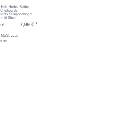
 Holz Herbst Blätter
 Chipboards
ments Scrapbooking 9
ve 45 Stück
7,99 € *
8 €
. MwSt.
zzgl.
osten