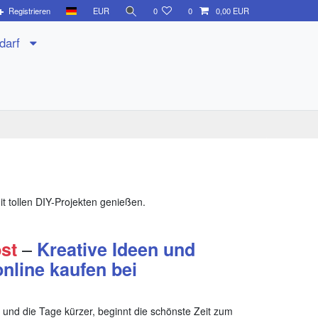
Registrieren
EUR
0
0
0,00 EUR
edarf
it tollen DIY-Projekten genießen.
–
st
Kreative Ideen und
online kaufen bei
 und die Tage kürzer, beginnt die schönste Zeit zum