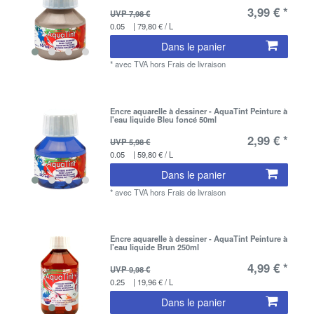
3,99 € *
UVP 7,98 €
0.05
| 79,80 € / L
Dans le panier
*
avec TVA
hors
Frais de livraison
Encre aquarelle à dessiner - AquaTint Peinture à
l'eau liquide Bleu foncé 50ml
2,99 € *
UVP 5,98 €
0.05
| 59,80 € / L
Dans le panier
*
avec TVA
hors
Frais de livraison
Encre aquarelle à dessiner - AquaTint Peinture à
l'eau liquide Brun 250ml
4,99 € *
UVP 9,98 €
0.25
| 19,96 € / L
Dans le panier