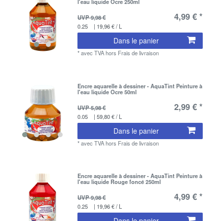
l'eau liquide Ocre 250ml
4,99 € *
UVP 9,98 €
0.25
| 19,96 € / L
Dans le panier
*
avec TVA
hors
Frais de livraison
Encre aquarelle à dessiner - AquaTint Peinture à
l'eau liquide Ocre 50ml
2,99 € *
UVP 5,98 €
0.05
| 59,80 € / L
Dans le panier
*
avec TVA
hors
Frais de livraison
Encre aquarelle à dessiner - AquaTint Peinture à
l'eau liquide Rouge foncé 250ml
4,99 € *
UVP 9,98 €
0.25
| 19,96 € / L
Dans le panier