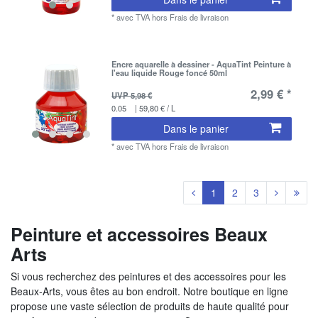
*
avec TVA
hors
Frais de livraison
Encre aquarelle à dessiner - AquaTint Peinture à
l'eau liquide Rouge foncé 50ml
2,99 € *
UVP 5,98 €
0.05
| 59,80 € / L
Dans le panier
*
avec TVA
hors
Frais de livraison
1
2
3
Peinture et accessoires Beaux
Arts
Si vous recherchez des peintures et des accessoires pour les
Beaux-Arts, vous êtes au bon endroit. Notre boutique en ligne
propose une vaste sélection de produits de haute qualité pour