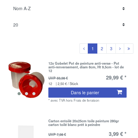
1
2
3
12x Gobelet Pot de peinture anti-verse - Pot
anti-renversement, diam 8cm, Ht 9,5cm - lot de
12
29,99 € *
UVP 59,98 €
12
| 2,50 € / Stück
Dans le panier
*
avec TVA
hors
Frais de livraison
Carton entoilé 20x25cm toile peinture 280gr
carton toilé blanc prêt à peindre
3,99 € *
UVP 7,98 €