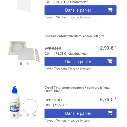
0.05
| 79,80 € / Quadratmeter
Dans le panier
*
avec TVA
hors
Frais de livraison
Châssis entoilé 20x20cm, coton 380 g/m²
2,99 € *
UVP 5,98 €
0.04
| 74,75 € / Quadratmeter
Dans le panier
*
avec TVA
hors
Frais de livraison
Creall-Tint, encre aquarelle / peinture à l'eau,
500ml blanc
6,75 € *
UVP 13,50 €
500
| 13,50 € / L
Dans le panier
*
avec TVA
hors
Frais de livraison