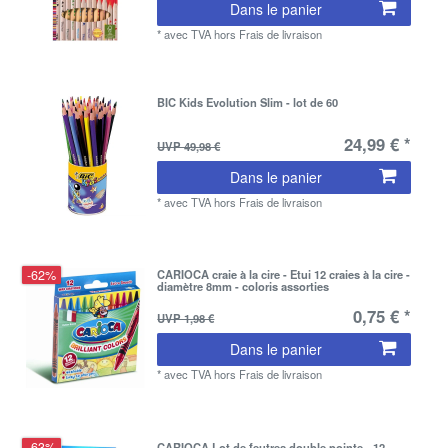
Dans le panier
*
avec TVA
hors
Frais de livraison
BIC Kids Evolution Slim - lot de 60
24,99 € *
UVP 49,98 €
Dans le panier
*
avec TVA
hors
Frais de livraison
-62%
CARIOCA craie à la cire - Etui 12 craies à la cire -
diamètre 8mm - coloris assorties
0,75 € *
UVP 1,98 €
Dans le panier
*
avec TVA
hors
Frais de livraison
-63%
CARIOCA Lot de feutres double pointe - 12