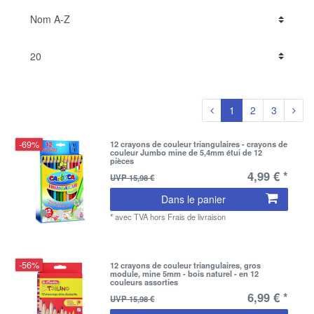
1
2
3
-69%
12 crayons de couleur triangulaires - crayons de
couleur Jumbo mine de 5,4mm étui de 12
pièces
4,99 € *
UVP 15,98 €
Dans le panier
*
avec TVA
hors
Frais de livraison
-56%
12 crayons de couleur triangulaires, gros
module, mine 5mm - bois naturel - en 12
couleurs assorties
6,99 € *
UVP 15,98 €