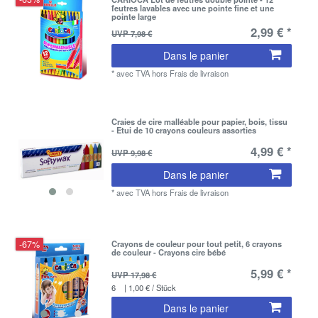
feutres lavables avec une pointe fine et une
pointe large
2,99 € *
UVP 7,98 €
Dans le panier
*
avec TVA
hors
Frais de livraison
Craies de cire malléable pour papier, bois, tissu
- Etui de 10 crayons couleurs assorties
4,99 € *
UVP 9,98 €
Dans le panier
*
avec TVA
hors
Frais de livraison
-67%
Crayons de couleur pour tout petit, 6 crayons
de couleur - Crayons cire bébé
5,99 € *
UVP 17,98 €
6
| 1,00 € / Stück
Dans le panier