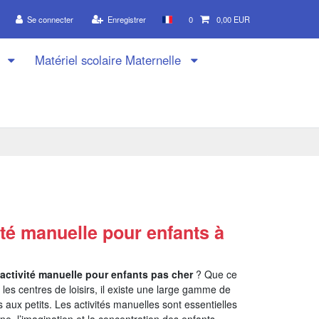
Se connecter
Enregistrer
0
0,00 EUR
n
Matériel scolaire Maternelle
ité manuelle pour enfants à
’activité manuelle pour enfants pas cher
? Que ce
u les centres de loisirs, il existe une large gamme de
 aux petits. Les activités manuelles sont essentielles
ine, l’imagination et la concentration des enfants.