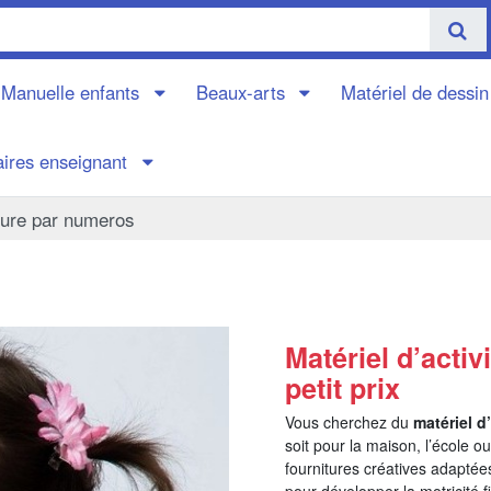
é Manuelle enfants
Beaux-arts
Matériel de dessi
aires enseignant
ture par numeros
Matériel d’activ
petit prix
Vous cherchez du
matériel d
soit pour la maison, l’école o
fournitures créatives adaptées
pour développer la motricité f