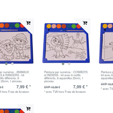
par numéros - ANIMAUX
Peinture par numéros - COWBOYS
Peinture
 & RANGERS - kit
et INDIENS - kit avec 6 motifs
kit avec 6
ifs différents, 8
différents, 8 aquarelles 25mm, 1
aquarelle
s 25mm, 1 pinceau
pinceau
UVP 15,9
7,99 € *
7,99 € *
8 €
UVP 15,98 €
*
avec T
A
hors
Frais de livraison
*
avec TVA
hors
Frais de livraison