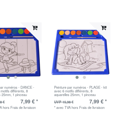
 par numéros - DANCE -
Peinture par numéros - PLAGE - kit
 motifs différents, 8
avec 6 motifs différents, 8
s 25mm, 1 pinceau
aquarelles 25mm, 1 pinceau
7,99 € *
7,99 € *
8 €
UVP 15,98 €
VA
hors
Frais de livraison
*
avec TVA
hors
Frais de livraison