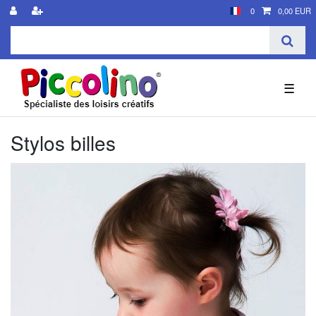
0
0,00 EUR
☰
Stylos billes