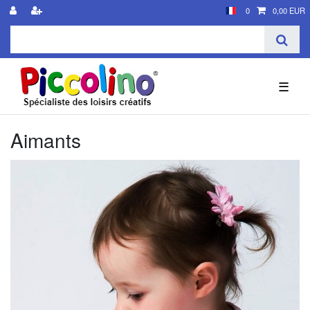
0
0,00 EUR
☰
Aimants