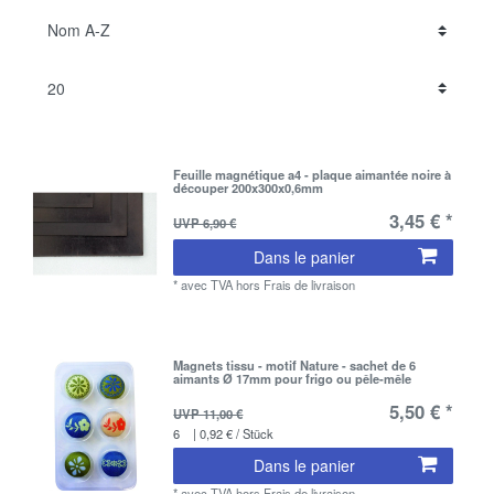
Feuille magnétique a4 - plaque aimantée noire à
découper 200x300x0,6mm
3,45 € *
UVP 6,90 €
Dans le panier
*
avec TVA
hors
Frais de livraison
Magnets tissu - motif Nature - sachet de 6
aimants Ø 17mm pour frigo ou pêle-mêle
5,50 € *
UVP 11,00 €
6
| 0,92 € / Stück
Dans le panier
*
avec TVA
hors
Frais de livraison