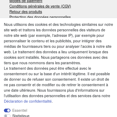
Modes de paiement
Conditions générales de vente (CGV)
Retour des produits
Protection des données personnelles
Mentions légales
Nous utilisons des cookies et des technologies similaires sur notre
site web et traitons les données personnelles des visiteurs de
notre site web (par exemple, l'adresse IP), par exemple pour
Moyens de paiement
personnaliser le contenu et les publicités, pour intégrer des
médias de fournisseurs tiers ou pour analyser l'accès à notre site
web. Le traitement des données a lieu uniquement lorsque des
cookies sont installés. Nous partageons ces données avec des
Autres modes de paiement:
tiers que nous nommons dans les paramètres.
Le traitement des données peut être effectué avec le
Paiement à réception de facture
consentement ou sur la base d'un intérêt légitime. Il est possible
Paiement anticipé
de donner ou de refuser son consentement. Il existe un droit de
ne pas consentir et de modifier ou de retirer le consentement à
une date ultérieure. Nous fournissons plus d'informations sur
Nous trouver
l'utilisation des données personnelles et des services dans notre
Déclaration de confidentialité
.
Essentiel
Statistique