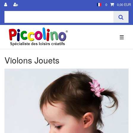
0
0,00 EUR
☰
Violons Jouets