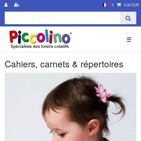
0
0,00 EUR
☰
Cahiers, carnets & répertoires