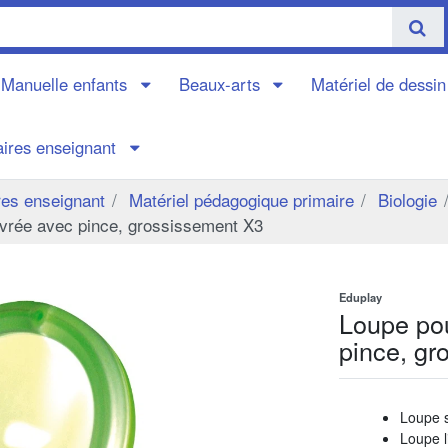
é Manuelle enfants
Beaux-arts
Matériel de dessi
aires enseignant
res enseignant
Matériel pédagogique primaire
Biologie
ivrée avec pince, grossissement X3
Eduplay
Loupe pou
pince, gr
Loupe s
Loupe l