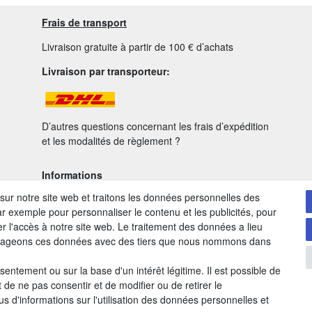
Frais de transport
Livraison gratuite à partir de 100 € d’achats
Livraison par transporteur:
D’autres questions concernant les frais d’expédition
et les modalités de règlement ?
Informations
 sur notre site web et traitons les données personnelles des
Frais de port
ar exemple pour personnaliser le contenu et les publicités, pour
Modes de paiement
r l'accès à notre site web. Le traitement des données a lieu
Conditions générales de vente (CGV)
artageons ces données avec des tiers que nous nommons dans
Retour des produits
Protection des données personnelles
entement ou sur la base d'un intérêt légitime. Il est possible de
Mentions légales
 de ne pas consentir et de modifier ou de retirer le
 d'informations sur l'utilisation des données personnelles et