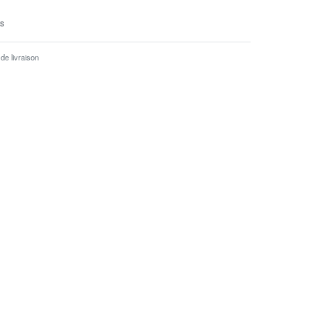
ts
de livraison