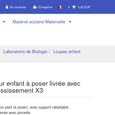
Se connecter
Enregistrer
0
0,00 EUR
n
Matériel scolaire Maternelle
Laboratoire de Biologie
Loupes enfant
r enfant à poser livrée avec
ossissement X3
ur pied (à poser), avec support rabattable
ivrée avec pincette