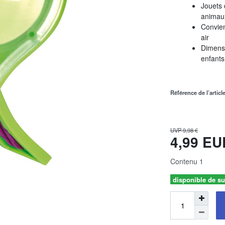
Jouets 
animau
Convien
air
Dimensi
enfants
Référence de l’articl
UVP 9,98 €
4,99 E
Contenu
1
disponible de su