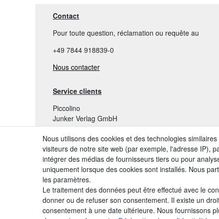
Contact
Pour toute question, réclamation ou requête au
+49 7844 918839-0
Nous contacter
Service clients
Piccolino
Junker Verlag GmbH
Im Bahnwörtel 11
Nous utilisons des cookies et des technologies similaires
77866 Rheinau
visiteurs de notre site web (par exemple, l'adresse IP), p
info@piccolino.de
intégrer des médias de fournisseurs tiers ou pour analyse
Tel. : +49 7844 918839-0
uniquement lorsque des cookies sont installés. Nous p
Fax : +49 7844 918839-3
les paramètres.
Le traitement des données peut être effectué avec le cons
donner ou de refuser son consentement. Il existe un droit
consentement à une date ultérieure. Nous fournissons plus