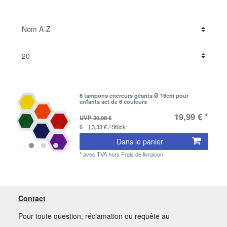
6 tampons encreurs géants Ø 16cm pour
enfants set de 6 couleurs
19,99 € *
UVP 39,98 €
6
| 3,33 € / Stück
Dans le panier
*
avec TVA
hors
Frais de livraison
Contact
Pour toute question, réclamation ou requête au