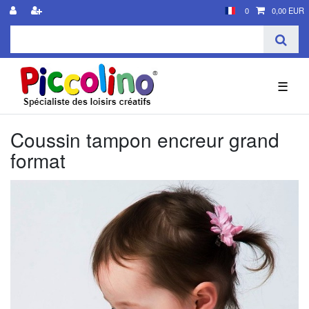
0
0,00 EUR
☰
Coussin tampon encreur grand
format