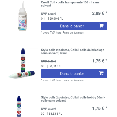
Creall Coll - colle transparente 100 ml sans
solvant
2,99 € *
UVP 5,98 €
0.1
| 29,90 € / L
Dans le panier
*
avec TVA
hors
Frais de livraison
Stylo colle 2 pointes, Collall colle de bricolage
sans solvant, 30ml
1,75 € *
UVP 3,50 €
30
| 58,33 € / L
Dans le panier
*
avec TVA
hors
Frais de livraison
Stylo colle 2 pointes, Collall colle hobby 30ml -
colle sans solvant
1,75 € *
UVP 3,50 €
30
| 58,33 € / L