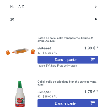
Bâton de colle, colle transparente, liquide, 2
embouts 42ml
1,99 € *
UVP 3,98 €
42
| 47,38 € / L
Dans le panier
*
avec TVA
hors
Frais de livraison
Collall colle de bricolage blanche sans solvant,
50ml
1,75 € *
UVP 3,50 €
50
| 35,00 € / L
Dans le panier