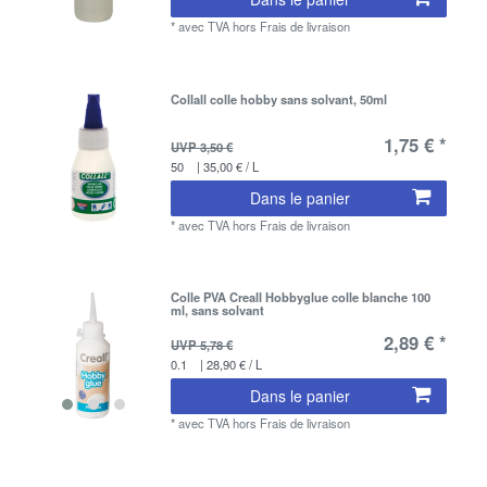
*
avec TVA
hors
Frais de livraison
Collall colle hobby sans solvant, 50ml
1,75 € *
UVP 3,50 €
50
| 35,00 € / L
Dans le panier
*
avec TVA
hors
Frais de livraison
Colle PVA Creall Hobbyglue colle blanche 100
ml, sans solvant
2,89 € *
UVP 5,78 €
0.1
| 28,90 € / L
Dans le panier
*
avec TVA
hors
Frais de livraison