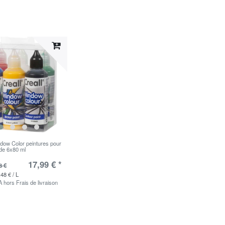
ndow Color peintures pour
 de 6x80 ml
17,99 € *
8 €
,48 € / L
A
hors
Frais de livraison