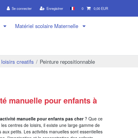
Se connecter
Enregistrer
0
0,00 EUR
n
Matériel scolaire Maternelle
loisirs creatifs
Peinture repositionnable
ité manuelle pour enfants à
’activité manuelle pour enfants pas cher
? Que ce
u les centres de loisirs, il existe une large gamme de
 aux petits. Les activités manuelles sont essentielles
ine, l’imagination et la concentration des enfants.