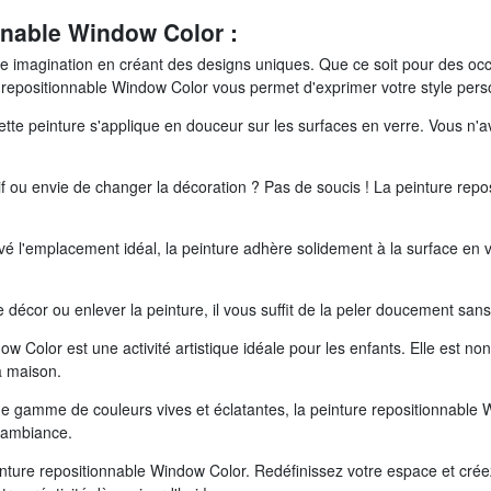
nnable Window Color :
tre imagination en créant des designs uniques. Que ce soit pour des occ
re repositionnable Window Color vous permet d'exprimer votre style pers
ette peinture s'applique en douceur sur les surfaces en verre. Vous n'a
f ou envie de changer la décoration ? Pas de soucis ! La peinture repo
é l'emplacement idéal, la peinture adhère solidement à la surface en ve
écor ou enlever la peinture, il vous suffit de la peler doucement sans 
w Color est une activité artistique idéale pour les enfants. Elle est no
a maison.
ge gamme de couleurs vives et éclatantes, la peinture repositionnable
e ambiance.
inture repositionnable Window Color. Redéfinissez votre espace et créez