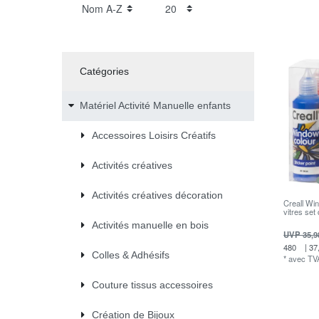
Catégories
Matériel Activité Manuelle enfants
Accessoires Loisirs Créatifs
Activités créatives
Activités créatives décoration
Creall Wi
vitres set
Activités manuelle en bois
UVP 35,9
480
| 37
Colles & Adhésifs
*
avec TV
Couture tissus accessoires
Création de Bijoux