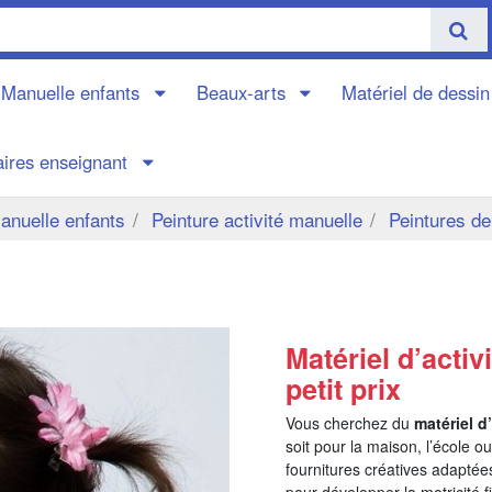
é Manuelle enfants
Beaux-arts
Matériel de dessi
aires enseignant
Manuelle enfants
Peinture activité manuelle
Peintures de 
Matériel d’activ
petit prix
Vous cherchez du
matériel d
soit pour la maison, l’école o
fournitures créatives adaptées
pour développer la motricité f