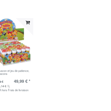
savon et jeu de patience,
flacons
49,99 € *
8 €
,14 € / L
A
hors
Frais de livraison