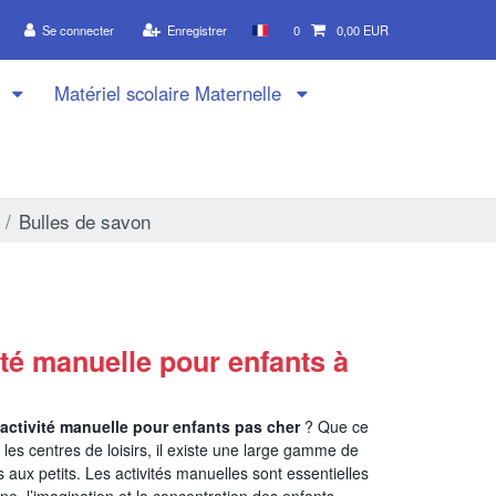
Se connecter
Enregistrer
0
0,00 EUR
n
Matériel scolaire Maternelle
Bulles de savon
ité manuelle pour enfants à
’activité manuelle pour enfants pas cher
? Que ce
u les centres de loisirs, il existe une large gamme de
 aux petits. Les activités manuelles sont essentielles
ine, l’imagination et la concentration des enfants.