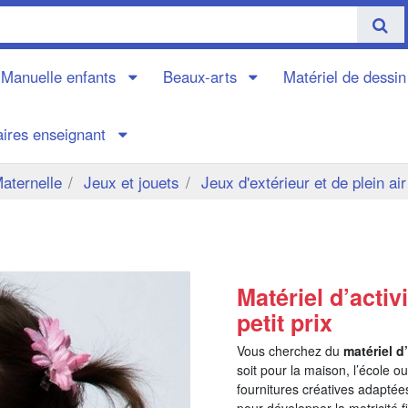
é Manuelle enfants
Beaux-arts
Matériel de dessi
aires enseignant
aternelle
Jeux et jouets
Jeux d'extérieur et de plein air
Matériel d’activ
petit prix
Vous cherchez du
matériel d
soit pour la maison, l’école o
fournitures créatives adaptées
pour développer la motricité f