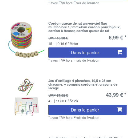
*
avec TVA
hors
Frais de livraison
Cordon queue de rat arc-en-ciel fluo
multicolore 1,5mmx45m cordon pour bijoux,
cordon à tresser, cordon queue de rat
6,99 € *
UVP 13,98 €
45
| 0,16 € / Meter
Dans le panier
*
avec TVA
hors
Frais de livraison
Jeu d'enfilage 4 planches, 19,5 x 28 cm
chacune, y compris cordons et crayons de
lacage
43,99 € *
UVP 87,98 €
4
| 11,00 € / Stück
Dans le panier
*
avec TVA
hors
Frais de livraison
Jeu d'enfilage méga plaque perforée 50x35cm