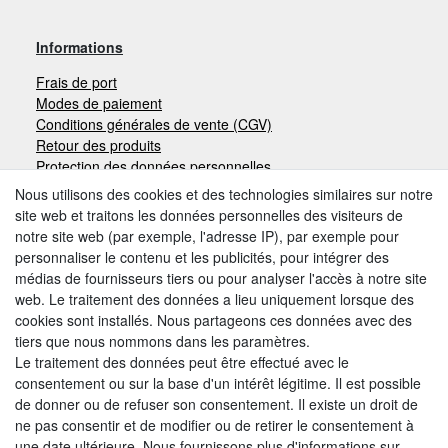
Informations
Frais de port
Modes de paiement
Conditions générales de vente (CGV)
Retour des produits
Protection des données personnelles
Mentions légales
Nous utilisons des cookies et des technologies similaires sur notre
site web et traitons les données personnelles des visiteurs de
notre site web (par exemple, l'adresse IP), par exemple pour
Moyens de paiement
personnaliser le contenu et les publicités, pour intégrer des
médias de fournisseurs tiers ou pour analyser l'accès à notre site
web. Le traitement des données a lieu uniquement lorsque des
cookies sont installés. Nous partageons ces données avec des
Autres modes de paiement:
tiers que nous nommons dans les paramètres.
Le traitement des données peut être effectué avec le
Paiement à réception de facture
consentement ou sur la base d'un intérêt légitime. Il est possible
Paiement anticipé
de donner ou de refuser son consentement. Il existe un droit de
ne pas consentir et de modifier ou de retirer le consentement à
une date ultérieure. Nous fournissons plus d'informations sur