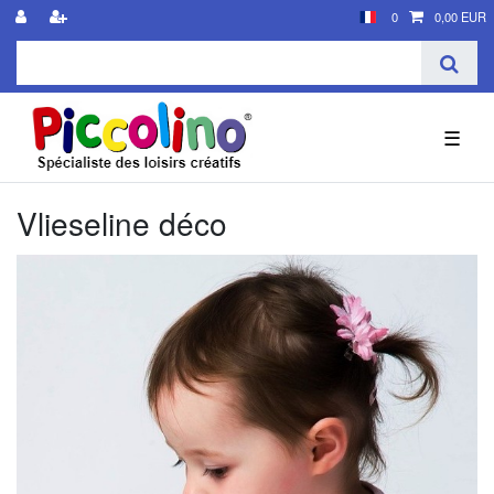
0
0,00 EUR
☰
Vlieseline déco